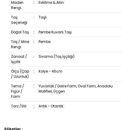
Maden
:
Eskitme & Altın
Rengi
Taş
:
Taşlı
Seçeneği
Doğal Taş
:
Pembe Kuvars Taşı
Taş / Mine
:
Pembe
Rengi
Zanaat /
:
Sıvama (Taş İşçiliği)
İşçilik
Ölçü (Çap
:
Kolye - 45cm
/ Uzunluk)
Tema /
:
Yuvarlak / Daire Form, Oval Form, Anadolu
Figür /
Motifleri, Üçgen
Form
Tarz /Stil
:
Antik - Otantik
Etiketler :