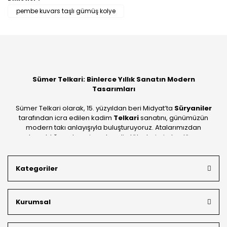
Bu ürüne ilk yorumu siz yapın!
pembe kuvars taşlı gümüş kolye
Yorum Yaz
Sümer Telkari: Binlerce Yıllık Sanatın Modern
Tasarımları
Sümer Telkari olarak, 15. yüzyıldan beri Midyat’ta
Süryaniler
tarafından icra edilen kadim
Telkari
sanatını, günümüzün
modern takı anlayışıyla buluşturuyoruz. Atalarımızdan
devraldığımız bu mirası; kendi atölyelerimizde, dünya
standartlarında
925 ayar gümüş
kalitesiyle üretiyoruz.
Mardin’in tarihi dokusunu yansıtan geleneksel işlemeleri, her
Kategoriler
bütçeye uygun
indirimli gümüş fiyatları
ve
ücretsiz
kargo avantajı
ile kapınıza getiriyoruz. Kendi bünyemizdeki
üretim gücümüzle, hem özel koleksiyonlarımızı hem de
Kurumsal
müşterilerimizin özel siparişlerini benzersiz bir titizlikle
hazırlıyor; köklü geçmişimizi geleceğin takı modasına
güvenle taşıyoruz.