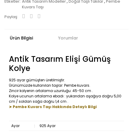
Etiketler
Antik Tasarım Modeller
,
Doğal Taşlı Takılar
,
Pembe
Kuvars Taşı
Paylaş:
Ürün Bilgisi
Yorumlar
Antik Tasarım Elişi Gümüş
Kolye
925 ayar gümüşten üretilmiştir.
Ürünümüzde kullanılan taşlar: Pembe kuvars.
Zincir kolyenin ortalama uzunluğu: 45-50 cm .
Kolye ucunun ortalama ebadı : yukarıdan aşağıya doğru 5,00
cm / soldan sağa doğru 1,4 cm .
➤ Pembe Kuvars Taşı Hakkında Detaylı Bilgi
Ayar
:
925 Ayar