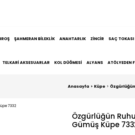
BROŞ
ŞAHMERAN BILEKLIK
ANAHTARLIK
ZINCIR
SAÇ TOKASI
TELKARI AKSESUARLAR
KOL DÜĞMESI
ALYANS
ATÖLYEDEN 
Anasayfa
Küpe
Özgürlüğün 
Özgürlüğün Ruhu 
Gümüş Küpe 733