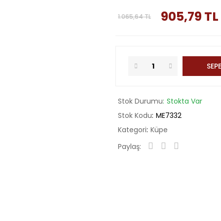
905,79 TL
1.065,64 TL
SEPE
Stok Durumu
Stokta Var
Stok Kodu
ME7332
Kategori
Küpe
Paylaş: