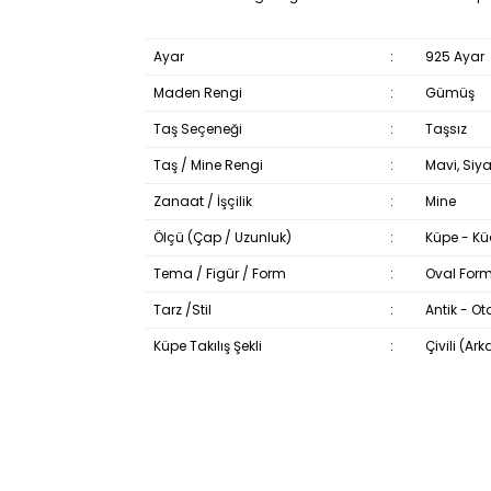
Ayar
:
925 Ayar
Maden Rengi
:
Gümüş
Taş Seçeneği
:
Taşsız
Taş / Mine Rengi
:
Mavi, Siy
Zanaat / İşçilik
:
Mine
Ölçü (Çap / Uzunluk)
:
Küpe - Kü
Tema / Figür / Form
:
Oval Form
Tarz /Stil
:
Antik - Ot
Küpe Takılış Şekli
:
Çivili (Ar