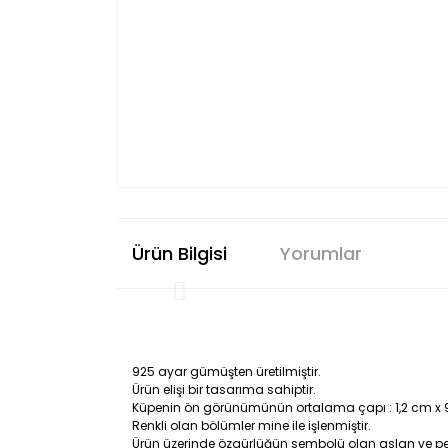
Ürün Bilgisi
Yorumlar
925 ayar gümüşten üretilmiştir.
Ürün elişi bir tasarıma sahiptir.
Küpenin ön görünümünün ortalama çapı : 1,2 cm x
Renkli olan bölümler mine ile işlenmiştir.
Ürün üzerinde özgürlüğün sembolü olan aslan ve pe