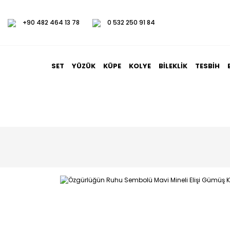
+90 482 464 13 78
0 532 250 91 84
SET
YÜZÜK
KÜPE
KOLYE
BILEKLIK
TESBIH