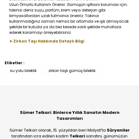
Uzun Ömürlü Kullanım Önerisi: Gümüşün ışıltısını koruması için;
takınızı deniz suyu, parfüm, krem veya deterjan gibi
kimyasallardan uzak tutmanızı öneririz. Takınızı
kullanmadığınız zaman nemsiz bir ortamda ve ışık almayacak
şekilde bir kutuda ya da bez kesede sarılı şekilde muhafaza
ederek kararmayı önleyebilirsiniz.
➤ Zirkon Taşı Hakkında Detaylı Bilgi
Etiketler :
Bu ürüne ilk yorumu siz yapın!
su yolu bileklik
zirkon taşlı gümüş bileklik
Yorum Yaz
Sümer Telkari: Binlerce Yıllık Sanatın Modern
Tasarımları
Sümer Telkari olarak, 15. yüzyıldan beri Midyat’ta
Süryaniler
tarafından icra edilen kadim
Telkari
sanatını, günümüzün