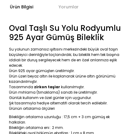
Ürün Bilgisi
Yorumlar
Oval Taşlı Su Yolu Rodyumlu
925 Ayar Gümüş Bileklik
Su yolunun zamansız ışıltısını merkezindeki büyük oval taşın
büyüleyici derinliğiyle taçlandırdık; bu bileklik hem tek başına
iddialı bir duruş sergileyecek hem de en özel anlarınıza eşlik
edecek.
Ürün 925 ayar gümüşten üretilmiştir.
Ürün üzeri beyaz altın ile kaplanarak ürüne altın görünümü
kazandırılmıştır.
Tasarımında
zirkon taşlar
kullanılmıştır.
Ürün mıhlama (tırnaklama) sanatı ile üretilmiştir.
Günlük kullanım ve özel günler için uygundur.
Şık tasarımıyla hediye alternatifi olarak tercih edilebilir.
Ürünün ortalama ölçüleri
Bilekliğin ortalama uzunluğu : 17,5 cm + 3 cm gümüş ek
halkaları.
Bilekliğin ortalama eni : 2 mm.
Bileklikteki oval bölümün ebatları : 1 cm x 8 mm.