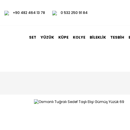
+90 482 464 13 78
0 532 250 91 84
SET
YÜZÜK
KÜPE
KOLYE
BILEKLIK
TESBIH