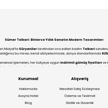
Bu ürüne ilk yorumu siz yapın!
Yorum Yaz
Sümer Telkari: Binlerce Yıllık Sanatın Modern Tasarımları
eri Midyat’ta
Süryaniler
tarafından icra edilen kadim
Telkari
sanatını
aldığımız bu mirası; kendi atölyelerimizde, dünya standartlarında
925
leneksel işlemeleri, her bütçeye uygun
indirimli gümüş fiyatları
ve
ümüzle, hem özel koleksiyonlarımızı hem de müşterilerimizin özel sipariş
köklü geçmişimizi geleceğin takı modasına güvenle taşıyoruz.
Kurumsal
Alışveriş
Hakkımızda
Mesafeli Satış Sözleşmesi
Assyria Hotel
Ödeme ve Teslimat
Blog
Gizlilik ve Güvenlik