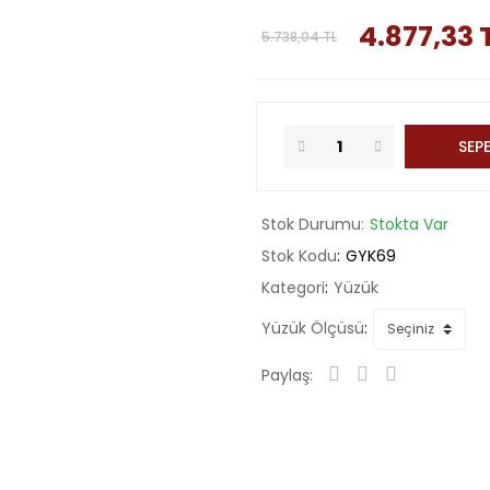
4.877,33 
5.738,04 TL
SEPE
Stok Durumu
Stokta Var
Stok Kodu
GYK69
Kategori
Yüzük
Yüzük Ölçüsü
Paylaş: