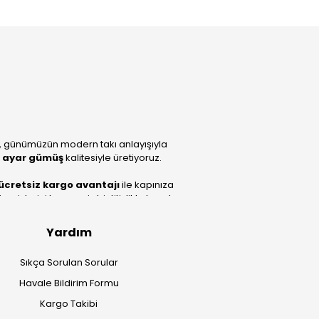
, günümüzün modern takı anlayışıyla
 ayar gümüş
kalitesiyle üretiyoruz.
ücretsiz kargo avantajı
ile kapınıza
lerini benzersiz bir titizlikle hazırlıyor;
Yardım
Sıkça Sorulan Sorular
Havale Bildirim Formu
Kargo Takibi