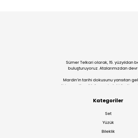
Sümer Telkari olarak, 15. yüzyıldan b
buluşturuyoruz. Atalarımızdan devr
Mardin’in tarihi dokusunu yansıtan ge
getiriyoruz. Kendi bünyemizdeki üretim güc
Kategoriler
Set
Yüzük
Bileklik