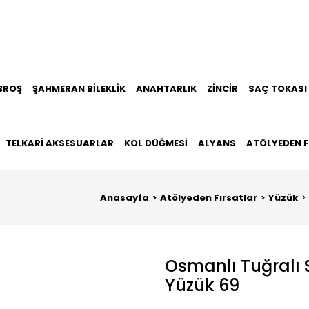
BROŞ
ŞAHMERAN BILEKLIK
ANAHTARLIK
ZINCIR
SAÇ TOKASI
TELKARI AKSESUARLAR
KOL DÜĞMESI
ALYANS
ATÖLYEDEN 
Anasayfa
Atölyeden Fırsatlar
Yüzük
Osmanlı Tuğralı 
Yüzük 69