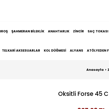
BROŞ
ŞAHMERAN BILEKLIK
ANAHTARLIK
ZINCIR
SAÇ TOKASI
TELKARI AKSESUARLAR
KOL DÜĞMESI
ALYANS
ATÖLYEDEN 
Anasayfa
Oksitli Forse 45 