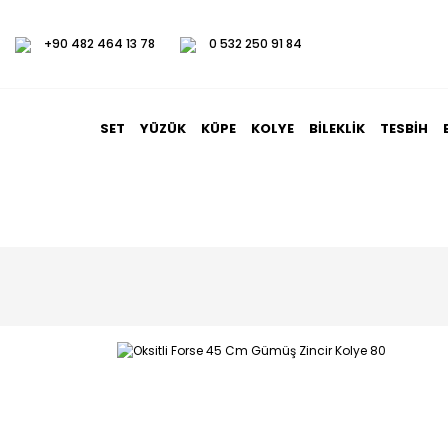
+90 482 464 13 78
0 532 250 91 84
SET
YÜZÜK
KÜPE
KOLYE
BILEKLIK
TESBIH