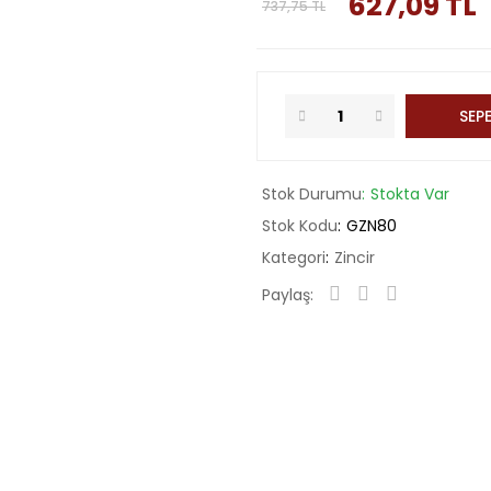
627,09 TL
737,75 TL
SEPE
Stok Durumu
Stokta Var
Stok Kodu
GZN80
Kategori
Zincir
Paylaş: