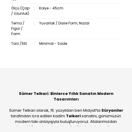
Ölçü (Çap
:
Kolye - 45cm
/ Uzunluk)
Tema /
:
Yuvarlak / Daire Form, Nazar
Figür /
Form
Tarz /Stil
:
Minimal - Sade
Bu ürüne ilk yorumu siz yapın!
Yorum Yaz
Sümer Telkari: Binlerce Yıllık Sanatın Modern
Tasarımları
Sümer Telkari olarak, 15. yüzyıldan beri Midyat’ta
Süryaniler
tarafından icra edilen kadim
Telkari
sanatını, günümüzün
modern takı anlayışıyla buluşturuyoruz. Atalarımızdan
devraldığımız bu mirası; kendi atölyelerimizde, dünya