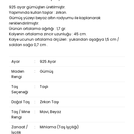
925 ayar gümüşten üretilmiştir.
Yapımında kullan taşlar : zirkon.
Gümüş yüzeyi beyaz altın rodyumu ile kaplanarak
renklendirilmiştir.
Ürünün ortalama ağırlığı : 1,7 gr.
Kolyenin ortalama zincir uzunluğu : 45 cm.
Kolye ucunun ortalama ölçüleri : yukarıdan aşağıya 1,5 cm /
soldan sağa 0,7 cm .
Ayar
:
925 Ayar
Maden
:
Gümüş
Rengi
Taş
:
Taşlı
Seçeneği
Doğal Taş
:
Zirkon Taşı
Taş / Mine
:
Mavi, Beyaz
Rengi
Zanaat /
:
Mıhlama (Taş İşçiliği)
İşçilik