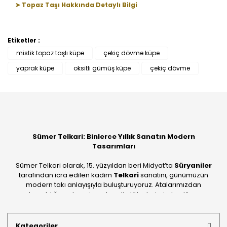
➤ Topaz Taşı Hakkında Detaylı Bilgi
Etiketler :
Bu ürüne ilk yorumu siz yapın!
mistik topaz taşlı küpe
çekiç dövme küpe
yaprak küpe
oksitli gümüş küpe
çekiç dövme
Yorum Yaz
Sümer Telkari: Binlerce Yıllık Sanatın Modern
Tasarımları
Sümer Telkari olarak, 15. yüzyıldan beri Midyat’ta
Süryaniler
tarafından icra edilen kadim
Telkari
sanatını, günümüzün
modern takı anlayışıyla buluşturuyoruz. Atalarımızdan
devraldığımız bu mirası; kendi atölyelerimizde, dünya
standartlarında
925 ayar gümüş
kalitesiyle üretiyoruz.
Mardin’in tarihi dokusunu yansıtan geleneksel işlemeleri, her
Kategoriler