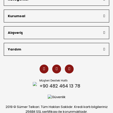
bütçeye uygun
indirimli gümüş fiyatları
ve
ücretsiz
kargo avantajı
ile kapınıza getiriyoruz. Kendi bünyemizdeki
üretim gücümüzle, hem özel koleksiyonlarımızı hem de
Kurumsal
müşterilerimizin özel siparişlerini benzersiz bir titizlikle
hazırlıyor; köklü geçmişimizi geleceğin takı modasına
güvenle taşıyoruz.
Alışveriş
Yardım
Müşteri Destek Hattı
+90 482 464 13 78
2019 © Sümer Telkari. Tüm Hakları Saklıdır. Kredi kartı bilgileriniz
256Bit SSL sertifikası ile korunmaktadır.