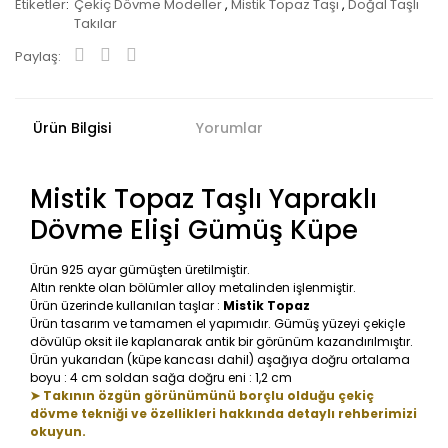
Etiketler
Çekiç Dövme Modeller
,
Mistik Topaz Taşı
,
Doğal Taşlı
Takılar
Paylaş:
Ürün Bilgisi
Yorumlar
Mistik Topaz Taşlı Yapraklı
Dövme Elişi Gümüş Küpe
Ürün 925 ayar gümüşten üretilmiştir.
Altın renkte olan bölümler alloy metalinden işlenmiştir.
Ürün üzerinde kullanılan taşlar :
Mistik Topaz
Ürün tasarım ve tamamen el yapımıdır. Gümüş yüzeyi çekiçle
dövülüp oksit ile kaplanarak antik bir görünüm kazandırılmıştır.
Ürün yukarıdan (küpe kancası dahil) aşağıya doğru ortalama
boyu : 4 cm soldan sağa doğru eni : 1,2 cm
➤ Takının özgün görünümünü borçlu olduğu çekiç
dövme tekniği ve özellikleri hakkında detaylı rehberimizi
okuyun.