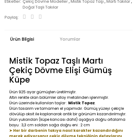
Etiketler
Çekiç Dövme Modeller
,
Mistik Topaz Taşı
,
Martı Takılar
,
Doğal Taşlı Takılar
Paylaş:
Ürün Bilgisi
Yorumlar
Mistik Topaz Taşlı Martı
Çekiç Dövme Elişi Gümüş
Küpe
Ürün 925 ayar gümüşten üretilmiştir.
Altın renkte olan bölümler alloy metalinden işlenmiştir.
Ürün üzerinde kullanılan taşlar :
Mistik Topaz
.
Ürün tasarım ve tamamen el yapımıdır. Gümüş yüzeyi çekiçle
dövülüp oksit ile kaplanarak antik bir görünüm kazandırılmıştır.
Ürün yukarıdan (küpe kancası dahil) aşağıya doğru ortalama
boyu : 3,3 cm soldan sağa doğru eni : 2 cm
➤ Her bir darbenin takıya nasıl karakter kazandırdığını
merak ediyorsanız çekiç dövme tekniğinin detaylarını