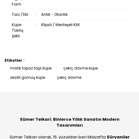
Form
Tarz /Stil
:
Antik - Otantik
Küpe
:
Klipsli / Menteşeli Kilit
Takılış
Şekli
Etiketler :
Bu ürüne ilk yorumu siz yapın!
mistik topaz taşlı küpe
çekiç dövme küpe
oksitli gümüş küpe
çekiç dövme
Yorum Yaz
Sümer Telkari: Binlerce Yıllık Sanatın Modern
Tasarımları
Sümer Telkari olarak, 15. yüzyıldan beri Midyat’ta
Süryaniler