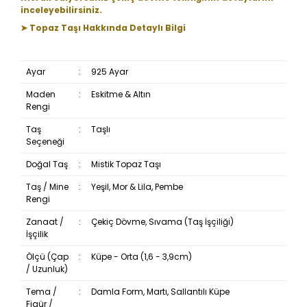
inceleyebilirsiniz.
➤ Topaz Taşı Hakkında Detaylı Bilgi
Ayar
:
925 Ayar
Maden
:
Eskitme & Altın
Rengi
Taş
:
Taşlı
Seçeneği
Doğal Taş
:
Mistik Topaz Taşı
Taş / Mine
:
Yeşil, Mor & Lila, Pembe
Rengi
Zanaat /
:
Çekiç Dövme, Sıvama (Taş İşçiliği)
İşçilik
Ölçü (Çap
:
Küpe - Orta (1,6 - 3,9cm)
/ Uzunluk)
Tema /
:
Damla Form, Martı, Sallantılı Küpe
Figür /