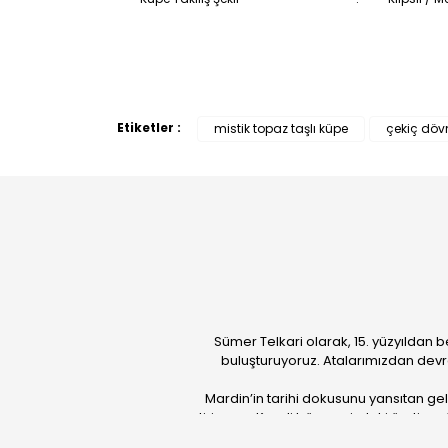
Etiketler :
mistik topaz taşlı küpe
çekiç dö
Sümer Telkari olarak, 15. yüzyıldan b
buluşturuyoruz. Atalarımızdan devr
Mardin’in tarihi dokusunu yansıtan ge
getiriyoruz. Kendi bünyemizdeki üretim güc