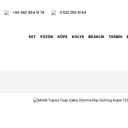
+90 482 464 13 78
0 532 250 91 84
SET
YÜZÜK
KÜPE
KOLYE
BILEKLIK
TESBIH