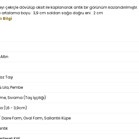
çekiçle dövülüp oksit ile kaplanarak antik bir görünüm kazandırılmıştır.
 ortalama boyu : 3,9 cm soldan sağa doğru eni : 2 cm
 Bilgi
Altın
az Taşı
 & Lila, Pembe
me, Sıvama (Taş İşçiliği)
a (1,6 - 3,9cm)
 Daire Form, Oval Form, Sallantılı Küpe
antik
nteşeli Kilit