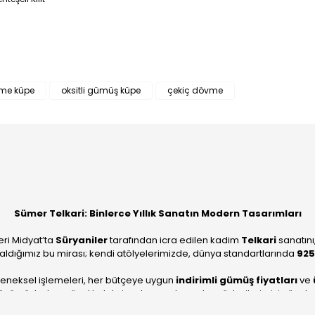
Bu ürüne ilk yorumu siz yapın!
vme küpe
oksitli gümüş küpe
çekiç dövme
Yorum Yaz
Sümer Telkari: Binlerce Yıllık Sanatın Modern Tasarımları
eri Midyat’ta
Süryaniler
tarafından icra edilen kadim
Telkari
sanatını
aldığımız bu mirası; kendi atölyelerimizde, dünya standartlarında
925
leneksel işlemeleri, her bütçeye uygun
indirimli gümüş fiyatları
ve
ümüzle, hem özel koleksiyonlarımızı hem de müşterilerimizin özel sipariş
köklü geçmişimizi geleceğin takı modasına güvenle taşıyoruz.