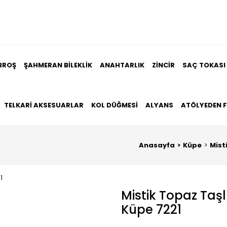
BROŞ
ŞAHMERAN BILEKLIK
ANAHTARLIK
ZINCIR
SAÇ TOKASI
TELKARI AKSESUARLAR
KOL DÜĞMESI
ALYANS
ATÖLYEDEN 
Anasayfa
Küpe
Mist
Mistik Topaz Taş
Küpe 7221