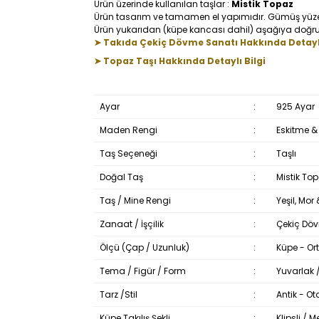
Ürün üzerinde kullanılan taşlar :
Mistik Topaz
Ürün tasarım ve tamamen el yapımıdır. Gümüş yüzeyi 
Ürün yukarıdan (küpe kancası dahil) aşağıya doğru
➤ Takıda Çekiç Dövme Sanatı Hakkında Detaylı
➤ Topaz Taşı Hakkında Detaylı Bilgi
Ayar
:
925 Ayar
Maden Rengi
:
Eskitme & 
Taş Seçeneği
:
Taşlı
Doğal Taş
:
Mistik Top
Taş / Mine Rengi
:
Yeşil, Mor
Zanaat / İşçilik
:
Çekiç Döv
Ölçü (Çap / Uzunluk)
:
Küpe - Ort
Tema / Figür / Form
:
Yuvarlak /
Tarz /Stil
:
Antik - Ot
Küpe Takılış Şekli
:
Klipsli / Me