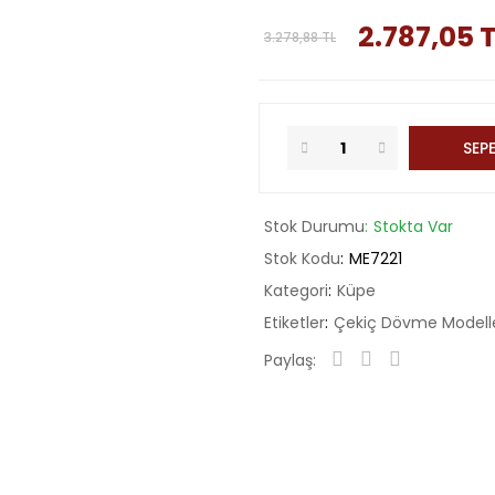
2.787,05 
3.278,88 TL
SEPE
Stok Durumu
Stokta Var
Stok Kodu
ME7221
Kategori
Küpe
Etiketler
Çekiç Dövme Modell
Paylaş: