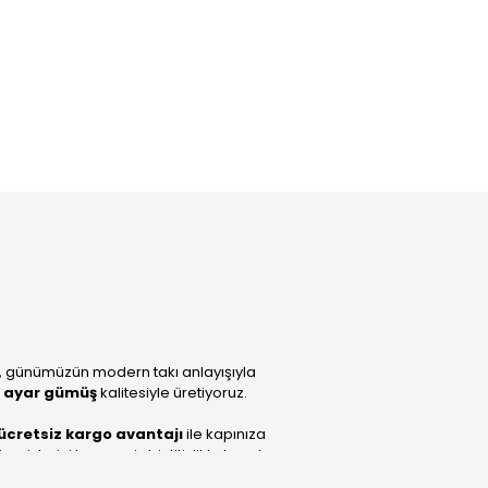
, günümüzün modern takı anlayışıyla
 ayar gümüş
kalitesiyle üretiyoruz.
ücretsiz kargo avantajı
ile kapınıza
lerini benzersiz bir titizlikle hazırlıyor;