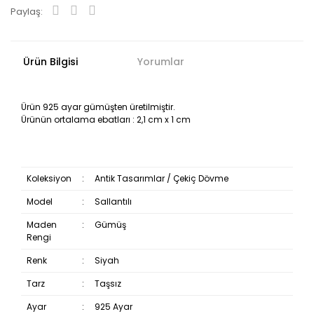
Paylaş:
Ürün Bilgisi
Yorumlar
Ürün 925 ayar gümüşten üretilmiştir.
Ürünün ortalama ebatları : 2,1 cm x 1 cm
Koleksiyon
:
Antik Tasarımlar / Çekiç Dövme
Model
:
Sallantılı
Maden
:
Gümüş
Rengi
Renk
:
Siyah
Tarz
:
Taşsız
Ayar
:
925 Ayar