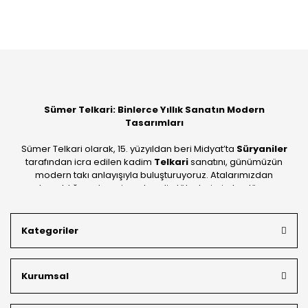
Bu ürüne ilk yorumu siz yapın!
Yorum Yaz
Sümer Telkari: Binlerce Yıllık Sanatın Modern
Tasarımları
Sümer Telkari olarak, 15. yüzyıldan beri Midyat’ta
Süryaniler
tarafından icra edilen kadim
Telkari
sanatını, günümüzün
modern takı anlayışıyla buluşturuyoruz. Atalarımızdan
devraldığımız bu mirası; kendi atölyelerimizde, dünya
standartlarında
925 ayar gümüş
kalitesiyle üretiyoruz.
Mardin’in tarihi dokusunu yansıtan geleneksel işlemeleri, her
Kategoriler
bütçeye uygun
indirimli gümüş fiyatları
ve
ücretsiz
kargo avantajı
ile kapınıza getiriyoruz. Kendi bünyemizdeki
üretim gücümüzle, hem özel koleksiyonlarımızı hem de
Kurumsal
müşterilerimizin özel siparişlerini benzersiz bir titizlikle
hazırlıyor; köklü geçmişimizi geleceğin takı modasına
güvenle taşıyoruz.