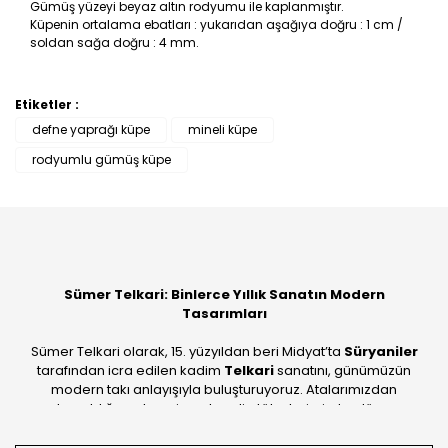
Gümüş yüzeyi beyaz altın rodyumu ile kaplanmıştır.
Küpenin ortalama ebatları : yukarıdan aşağıya doğru : 1 cm /
soldan sağa doğru : 4 mm.
Etiketler :
Bu ürüne ilk yorumu siz yapın!
defne yaprağı küpe
mineli küpe
rodyumlu gümüş küpe
Yorum Yaz
Sümer Telkari: Binlerce Yıllık Sanatın Modern
Tasarımları
Sümer Telkari olarak, 15. yüzyıldan beri Midyat’ta
Süryaniler
tarafından icra edilen kadim
Telkari
sanatını, günümüzün
modern takı anlayışıyla buluşturuyoruz. Atalarımızdan
devraldığımız bu mirası; kendi atölyelerimizde, dünya
standartlarında
925 ayar gümüş
kalitesiyle üretiyoruz.