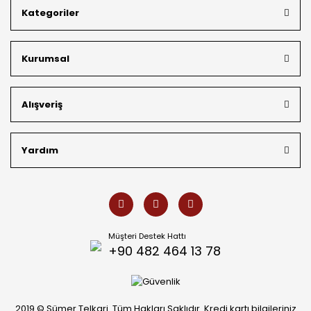
Mardin’in tarihi dokusunu yansıtan geleneksel işlemeleri, her
Kategoriler
bütçeye uygun
indirimli gümüş fiyatları
ve
ücretsiz
kargo avantajı
ile kapınıza getiriyoruz. Kendi bünyemizdeki
üretim gücümüzle, hem özel koleksiyonlarımızı hem de
Kurumsal
müşterilerimizin özel siparişlerini benzersiz bir titizlikle
hazırlıyor; köklü geçmişimizi geleceğin takı modasına
güvenle taşıyoruz.
Alışveriş
Yardım
Müşteri Destek Hattı
+90 482 464 13 78
2019 © Sümer Telkari. Tüm Hakları Saklıdır. Kredi kartı bilgileriniz