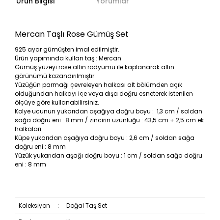
Ürün Bilgisi
Yorumlar
Mercan Taşlı Rose Gümüş Set
925 ayar gümüşten imal edilmiştir.
Ürün yapımında kullan taş : Mercan
Gümüş yüzeyi rose altın rodyumu ile kaplanarak altın
görünümü kazandırılmıştır.
Yüzüğün parmağı çevreleyen halkası alt bölümden açık
olduğundan halkayı içe veya dışa doğru esneterek istenilen
ölçüye göre kullanabilirsiniz.
Kolye ucunun yukarıdan aşağıya doğru boyu : 1,3 cm / soldan
sağa doğru eni : 8 mm / zincirin uzunluğu : 43,5 cm + 2,5 cm ek
halkaları
Küpe yukarıdan aşağıya doğru boyu : 2,6 cm / soldan sağa
doğru eni : 8 mm
Yüzük yukarıdan aşağı doğru boyu : 1 cm / soldan sağa doğru
eni : 8 mm
Koleksiyon
:
Doğal Taş Set