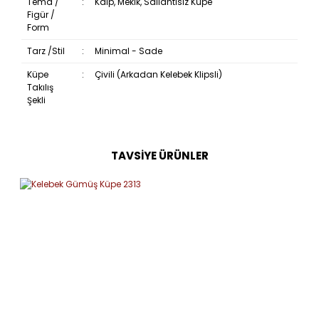
Tema /
:
Kalp, Mekik, Sallantısız Küpe
Figür /
Form
Tarz /Stil
:
Minimal - Sade
Küpe
:
Çivili (Arkadan Kelebek Klipsli)
Takılış
Şekli
TAVSİYE ÜRÜNLER
Bu ürüne ilk yorumu siz yapın!
Yorum Yaz