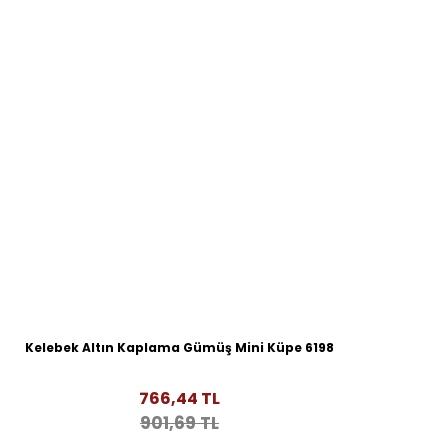
Kelebek Altın Kaplama Gümüş Mini Küpe 6198
766,44 TL
901,69 TL