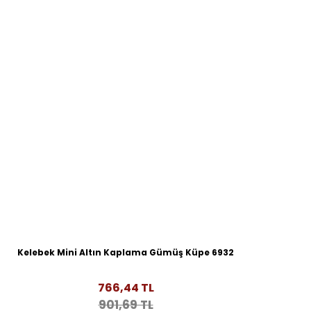
Kelebek Mini Altın Kaplama Gümüş Küpe 6932
766,44 TL
901,69 TL