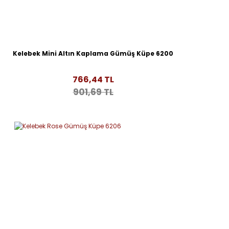
Kelebek Mini Altın Kaplama Gümüş Küpe 6200
766,44 TL
901,69 TL