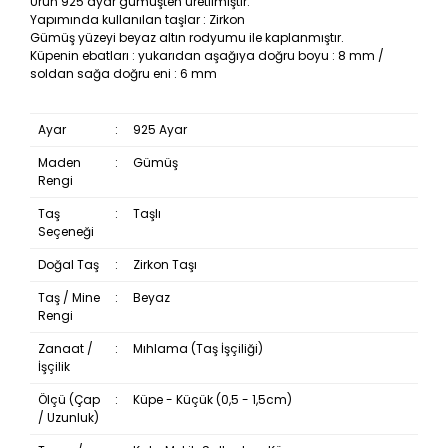
Ürün 925 ayar gümüşten üretilmiştir.
Yapımında kullanılan taşlar : Zirkon
Gümüş yüzeyi beyaz altın rodyumu ile kaplanmıştır.
Küpenin ebatları : yukarıdan aşağıya doğru boyu : 8 mm /
soldan sağa doğru eni : 6 mm
Ayar
:
925 Ayar
Maden
:
Gümüş
Rengi
Taş
:
Taşlı
Seçeneği
Doğal Taş
:
Zirkon Taşı
Taş / Mine
:
Beyaz
Rengi
Zanaat /
:
Mıhlama (Taş İşçiliği)
İşçilik
Ölçü (Çap
:
Küpe - Küçük (0,5 - 1,5cm)
/ Uzunluk)