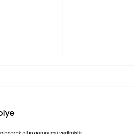
olye
planarak altın görünümü verilmiştir.