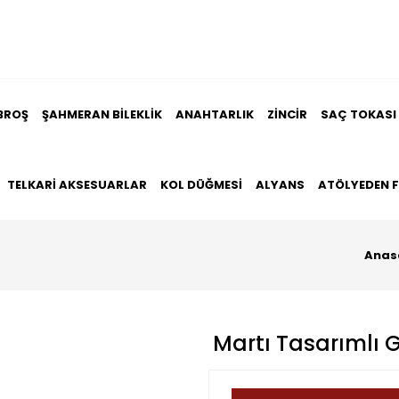
BROŞ
ŞAHMERAN BILEKLIK
ANAHTARLIK
ZINCIR
SAÇ TOKASI
TELKARI AKSESUARLAR
KOL DÜĞMESI
ALYANS
ATÖLYEDEN 
Anas
Martı Tasarımlı