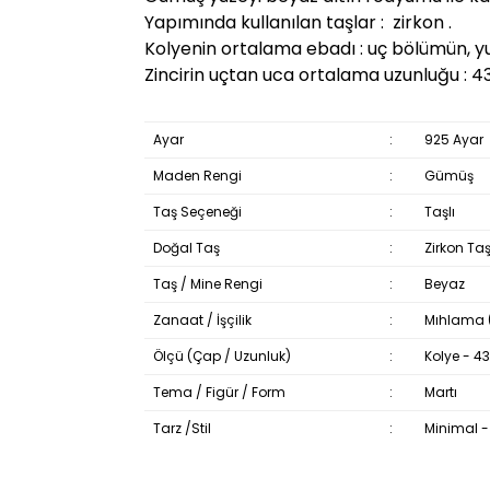
Yapımında kullanılan taşlar : zirkon .
Kolyenin ortalama ebadı : uç bölümün, y
Zincirin uçtan uca ortalama uzunluğu : 4
Ayar
:
925 Ayar
Maden Rengi
:
Gümüş
Taş Seçeneği
:
Taşlı
Doğal Taş
:
Zirkon Taş
Taş / Mine Rengi
:
Beyaz
Zanaat / İşçilik
:
Mıhlama (T
Ölçü (Çap / Uzunluk)
:
Kolye - 
Tema / Figür / Form
:
Martı
Tarz /Stil
:
Minimal 