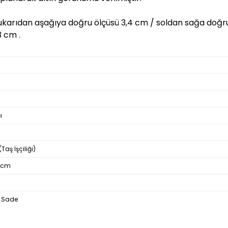
ukarıdan aşağıya doğru ölçüsü 3,4 cm / soldan sağa doğru
3 cm .
ı
aş İşçiliği)
43cm
- Sade