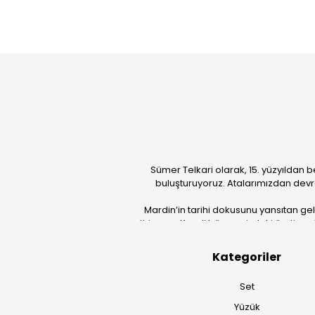
Sümer Telkari olarak, 15. yüzyıldan b
buluşturuyoruz. Atalarımızdan devr
Mardin’in tarihi dokusunu yansıtan ge
getiriyoruz. Kendi bünyemizdeki üretim güc
Kategoriler
Set
Yüzük