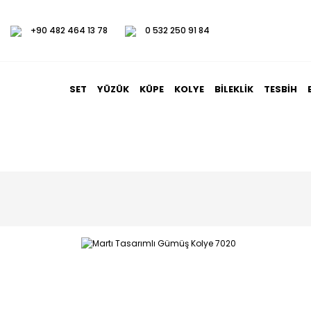
+90 482 464 13 78
0 532 250 91 84
SET
YÜZÜK
KÜPE
KOLYE
BILEKLIK
TESBIH