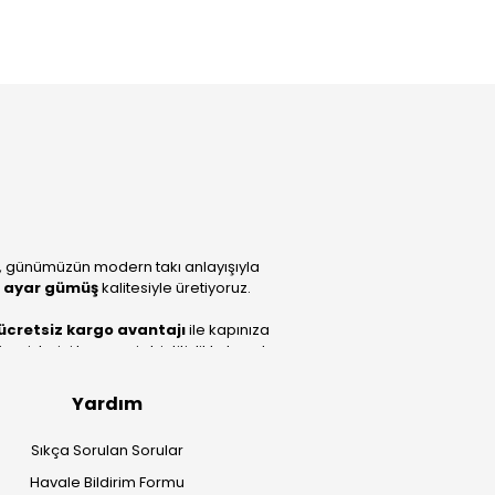
, günümüzün modern takı anlayışıyla
 ayar gümüş
kalitesiyle üretiyoruz.
ücretsiz kargo avantajı
ile kapınıza
lerini benzersiz bir titizlikle hazırlıyor;
Yardım
Sıkça Sorulan Sorular
Havale Bildirim Formu