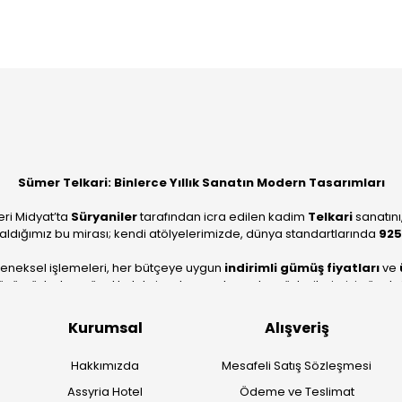
Bu ürüne ilk yorumu siz yapın!
Yorum Yaz
Sümer Telkari: Binlerce Yıllık Sanatın Modern Tasarımları
eri Midyat’ta
Süryaniler
tarafından icra edilen kadim
Telkari
sanatını
aldığımız bu mirası; kendi atölyelerimizde, dünya standartlarında
925
leneksel işlemeleri, her bütçeye uygun
indirimli gümüş fiyatları
ve
ümüzle, hem özel koleksiyonlarımızı hem de müşterilerimizin özel sipariş
köklü geçmişimizi geleceğin takı modasına güvenle taşıyoruz.
Kurumsal
Alışveriş
Hakkımızda
Mesafeli Satış Sözleşmesi
Assyria Hotel
Ödeme ve Teslimat