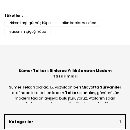
Etiketler :
zirkon taşlı gümüş küpe
altın kaplama küpe
yasemin çiçeği küpe
Sümer Telkari: Binlerce Yıllık Sanatın Modern
Tasarımları
Sümer Telkari olarak, 15. yüzyıldan beri Midyat’ta
Süryaniler
tarafından icra edilen kadim
Telkari
sanatını, günümüzün
modern takı anlayışıyla buluşturuyoruz. Atalarımızdan
devraldığımız bu mirası; kendi atölyelerimizde, dünya
standartlarında
925 ayar gümüş
kalitesiyle üretiyoruz.
Mardin’in tarihi dokusunu yansıtan geleneksel işlemeleri, her
Kategoriler
bütçeye uygun
indirimli gümüş fiyatları
ve
ücretsiz