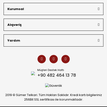
kargo avantajı
ile kapınıza getiriyoruz. Kendi bünyemizdeki
üretim gücümüzle, hem özel koleksiyonlarımızı hem de
Kurumsal
müşterilerimizin özel siparişlerini benzersiz bir titizlikle
hazırlıyor; köklü geçmişimizi geleceğin takı modasına
güvenle taşıyoruz.
Alışveriş
Yardım
Müşteri Destek Hattı
+90 482 464 13 78
2019 © Sümer Telkari. Tüm Hakları Saklıdır. Kredi kartı bilgileriniz
256Bit SSL sertifikası ile korunmaktadır.