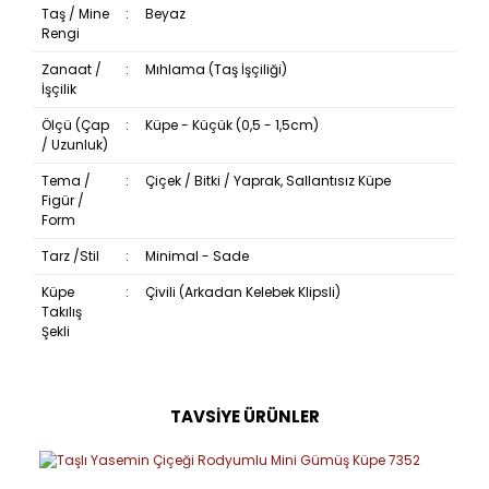
Taş / Mine
:
Beyaz
Rengi
Zanaat /
:
Mıhlama (Taş İşçiliği)
İşçilik
Ölçü (Çap
:
Küpe - Küçük (0,5 - 1,5cm)
/ Uzunluk)
Tema /
:
Çiçek / Bitki / Yaprak, Sallantısız Küpe
Figür /
Form
Tarz /Stil
:
Minimal - Sade
Küpe
:
Çivili (Arkadan Kelebek Klipsli)
Takılış
Şekli
TAVSİYE ÜRÜNLER
Bu ürüne ilk yorumu siz yapın!