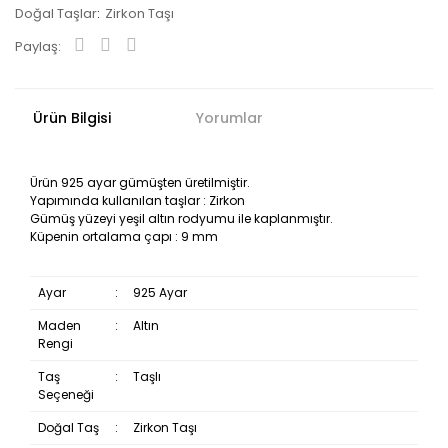
Doğal Taşlar
Zirkon Taşı
Paylaş:
Ürün Bilgisi
Yorumlar
Ürün 925 ayar gümüşten üretilmiştir.
Yapımında kullanılan taşlar : Zirkon
Gümüş yüzeyi yeşil altın rodyumu ile kaplanmıştır.
Küpenin ortalama çapı : 9 mm
Ayar
:
925 Ayar
Maden
:
Altın
Rengi
Taş
:
Taşlı
Seçeneği
Doğal Taş
:
Zirkon Taşı