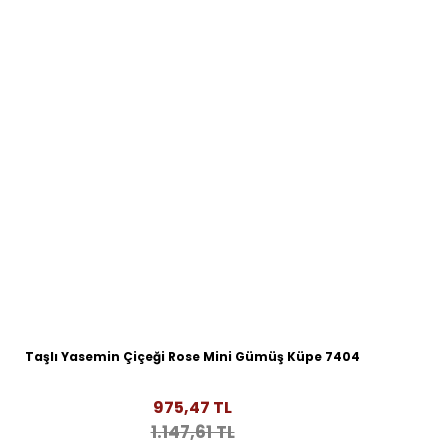
Taşlı Yasemin Çiçeği Rose Mini Gümüş Küpe 7404
975,47 TL
1.147,61 TL