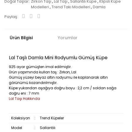
Doğal Taşlar
Zirkon Taşı
,
Lal Taşı
,
Sallantılı Küpe
,
Klipsli Küpe
Modelleri
,
Trend Takı Modelleri
,
Damla
Paylaş:
Ürün Bilgisi
Yorumlar
Lal Taşlı Damla Mini Rodyumlu Gümüş Küpe
925 ayar gümüşten imal edilmiştir.
Ürün yapımında kullan taş : Zirkon, Lal
Gümüş yüzeyi beyaz altın rodyumu ile kaplanarak altın
görünümü kazandırılmıştır.
Küpe yukarıdan aşağıya doğru boyu : 2,2 cm / soldan sağa
doğru eni : 7 mm
Lal Taşı Hakkında
Koleksiyon
:
Trend Küpeler
Model
:
Sallantılı