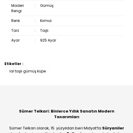
Maden
:
Gümüş
Rengi
Renk
:
Kırmızı
Tarz
:
Taşlı
Ayar
:
925 Ayar
Etiketler :
Bu ürüne ilk yorumu siz yapın!
lal taşlı gümüş küpe
Yorum Yaz
Sümer Telkari: Binlerce Yıllık Sanatın Modern
Tasarımları
Sümer Telkari olarak, 15. yüzyıldan beri Midyat’ta
Süryaniler