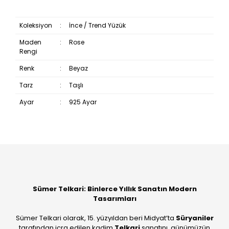
Koleksiyon
:
İnce / Trend Yüzük
Maden
:
Rose
Rengi
Renk
:
Beyaz
Tarz
:
Taşlı
Ayar
:
925 Ayar
Bu ürüne ilk yorumu siz yapın!
Yorum Yaz
Sümer Telkari: Binlerce Yıllık Sanatın Modern
Tasarımları
Sümer Telkari olarak, 15. yüzyıldan beri Midyat’ta
Süryaniler
tarafından icra edilen kadim
Telkari
sanatını, günümüzün