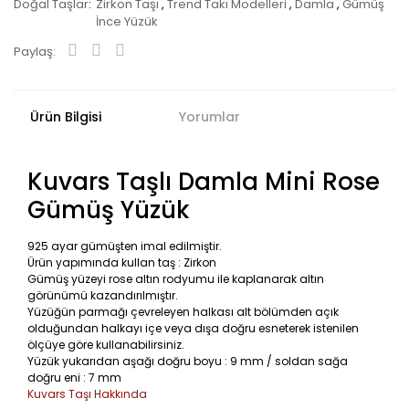
Doğal Taşlar
Zirkon Taşı
,
Trend Takı Modelleri
,
Damla
,
Gümüş
İnce Yüzük
Paylaş:
Ürün Bilgisi
Yorumlar
Kuvars Taşlı Damla Mini Rose
Gümüş Yüzük
925 ayar gümüşten imal edilmiştir.
Ürün yapımında kullan taş : Zirkon
Gümüş yüzeyi rose altın rodyumu ile kaplanarak altın
görünümü kazandırılmıştır.
Yüzüğün parmağı çevreleyen halkası alt bölümden açık
olduğundan halkayı içe veya dışa doğru esneterek istenilen
ölçüye göre kullanabilirsiniz.
Yüzük yukarıdan aşağı doğru boyu : 9 mm / soldan sağa
doğru eni : 7 mm
Kuvars Taşı Hakkında