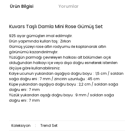
Ürün Bilgisi
Yorumlar
Kuvars Taşlı Damla Mini Rose Gümüş Set
925 ayar gümüşten imal edilmiştir.
Ürün yapımında kullan taş : Zirkon
Gümüş yüzeyi rose altın rodyumu ile kaplanarak altın
görünümü kazandırılmıştır.
Yüzüğün parmağı çevreleyen halkası alt bölümden açık
olduğundan halkayı içe veya dışa doğru esneterek istenilen
ölçüye göre kullanabilirsiniz.
Kolye ucunun yukarıdan aşağıya doğru boyu : 1,5 cm / soldan
sağa doğru eni : 7 mm / zincirin uzunluğu : 45 cm
Küpe yukarıdan aşağıya doğru boyu : 2,2 cm / soldan sağa
doğru eni : 7 mm
Yüzük yukarıdan aşağı doğru boyu : 9 mm / soldan sağa
doğru eni : 7 mm
Koleksiyon
:
Trend Set