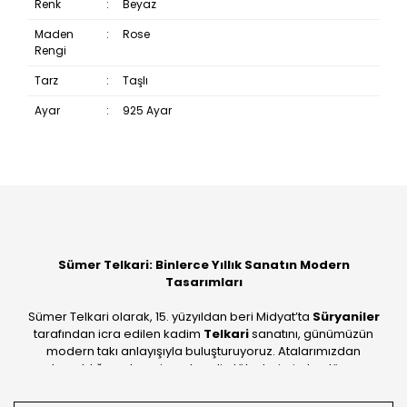
Renk
:
Beyaz
Maden
:
Rose
Rengi
Tarz
:
Taşlı
Ayar
:
925 Ayar
Bu ürüne ilk yorumu siz yapın!
Yorum Yaz
Sümer Telkari: Binlerce Yıllık Sanatın Modern
Tasarımları
Sümer Telkari olarak, 15. yüzyıldan beri Midyat’ta
Süryaniler
tarafından icra edilen kadim
Telkari
sanatını, günümüzün
modern takı anlayışıyla buluşturuyoruz. Atalarımızdan
devraldığımız bu mirası; kendi atölyelerimizde, dünya
standartlarında
925 ayar gümüş
kalitesiyle üretiyoruz.