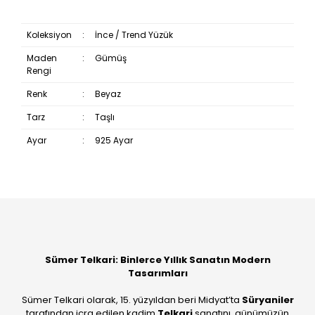
Koleksiyon
:
İnce / Trend Yüzük
Maden
:
Gümüş
Rengi
Renk
:
Beyaz
Tarz
:
Taşlı
Ayar
:
925 Ayar
Bu ürüne ilk yorumu siz yapın!
Yorum Yaz
Sümer Telkari: Binlerce Yıllık Sanatın Modern
Tasarımları
Sümer Telkari olarak, 15. yüzyıldan beri Midyat’ta
Süryaniler
tarafından icra edilen kadim
Telkari
sanatını, günümüzün