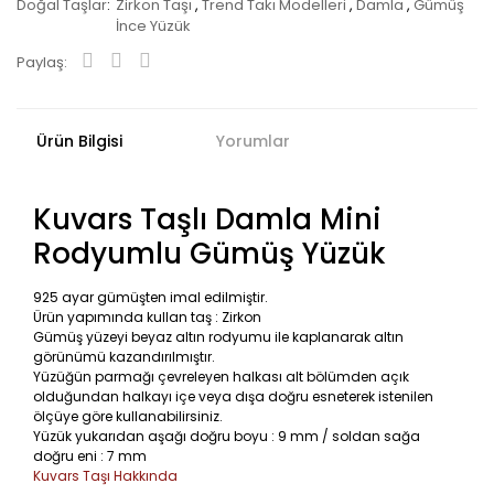
Doğal Taşlar
Zirkon Taşı
,
Trend Takı Modelleri
,
Damla
,
Gümüş
İnce Yüzük
Paylaş:
Ürün Bilgisi
Yorumlar
Kuvars Taşlı Damla Mini
Rodyumlu Gümüş Yüzük
925 ayar gümüşten imal edilmiştir.
Ürün yapımında kullan taş : Zirkon
Gümüş yüzeyi beyaz altın rodyumu ile kaplanarak altın
görünümü kazandırılmıştır.
Yüzüğün parmağı çevreleyen halkası alt bölümden açık
olduğundan halkayı içe veya dışa doğru esneterek istenilen
ölçüye göre kullanabilirsiniz.
Yüzük yukarıdan aşağı doğru boyu : 9 mm / soldan sağa
doğru eni : 7 mm
Kuvars Taşı Hakkında