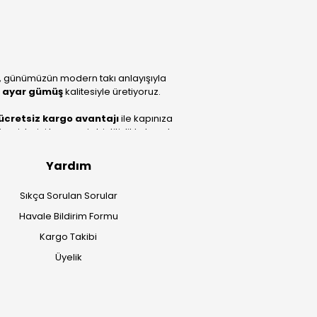
, günümüzün modern takı anlayışıyla
 ayar gümüş
kalitesiyle üretiyoruz.
ücretsiz kargo avantajı
ile kapınıza
lerini benzersiz bir titizlikle hazırlıyor;
Yardım
Sıkça Sorulan Sorular
Havale Bildirim Formu
Kargo Takibi
Üyelik