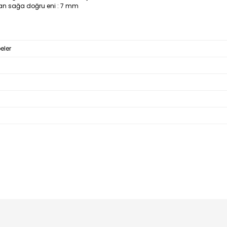
dan sağa doğru eni : 7 mm
eler
Bu ürüne ilk yorumu siz yapın!
Yorum Yaz