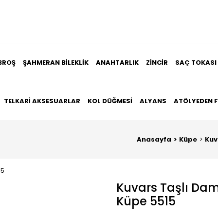
BROŞ
ŞAHMERAN BILEKLIK
ANAHTARLIK
ZINCIR
SAÇ TOKASI
TELKARI AKSESUARLAR
KOL DÜĞMESI
ALYANS
ATÖLYEDEN 
Anasayfa
Küpe
Kuv
Kuvars Taşlı Da
Küpe 5515