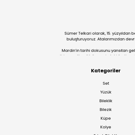
Sümer Telkari olarak, 15. yüzyıldan b
buluşturuyoruz. Atalarımızdan devr
Mardin’in tarihi dokusunu yansıtan ge
getiriyoruz. Kendi bünyemizdeki üretim güc
Kategoriler
Set
Yüzük
Bileklik
Bilezik
Küpe
Kolye