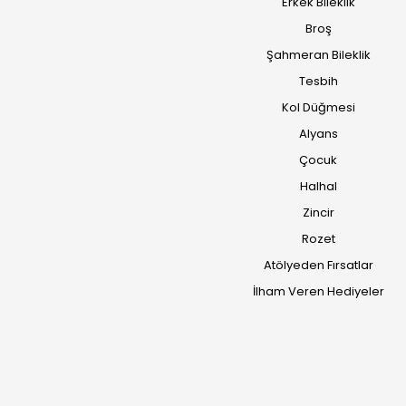
Erkek Bileklik
Broş
Şahmeran Bileklik
Tesbih
Kol Düğmesi
Alyans
Çocuk
Halhal
Zincir
Rozet
Atölyeden Fırsatlar
İlham Veren Hediyeler