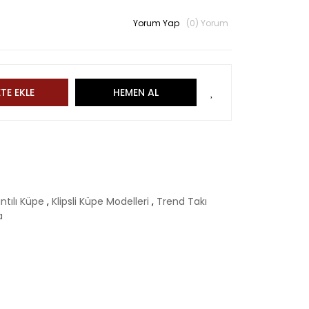
Yorum Yap
(0) Yorum
TE EKLE
HEMEN AL
antılı Küpe
,
Klipsli Küpe Modelleri
,
Trend Takı
a