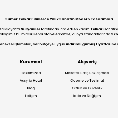
Sümer Telkari: Binlerce Yıllık Sanatın Modern Tasarımları
eri Midyat’ta
Süryaniler
tarafından icra edilen kadim
Telkari
sanatını
aldığımız bu mirası; kendi atölyelerimizde, dünya standartlarında
925
leneksel işlemeleri, her bütçeye uygun
indirimli gümüş fiyatları
ve
ümüzle, hem özel koleksiyonlarımızı hem de müşterilerimizin özel sipariş
köklü geçmişimizi geleceğin takı modasına güvenle taşıyoruz.
Kurumsal
Alışveriş
Hakkımızda
Mesafeli Satış Sözleşmesi
Assyria Hotel
Ödeme ve Teslimat
Blog
Gizlilik ve Güvenlik
İletişim
İade ve Değişim