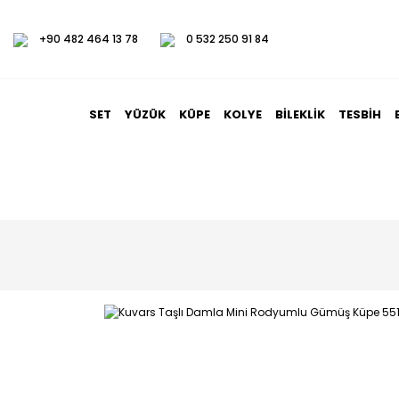
+90 482 464 13 78
0 532 250 91 84
SET
YÜZÜK
KÜPE
KOLYE
BILEKLIK
TESBIH