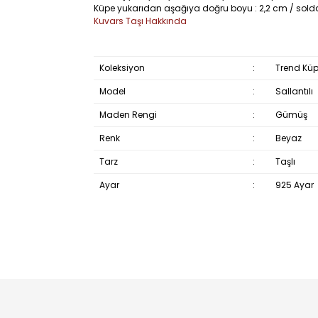
Küpe yukarıdan aşağıya doğru boyu : 2,2 cm / sol
Kuvars Taşı Hakkında
Koleksiyon
:
Trend Küp
Model
:
Sallantılı
Maden Rengi
:
Gümüş
Renk
:
Beyaz
Tarz
:
Taşlı
Ayar
:
925 Ayar