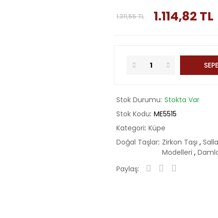
1.114,82 TL
1.311,55 TL
SEPE
Stok Durumu
Stokta Var
Stok Kodu
ME5515
Kategori
Küpe
Doğal Taşlar
Zirkon Taşı
,
Sall
Modelleri
,
Daml
Paylaş: