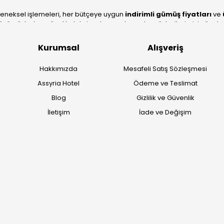
leneksel işlemeleri, her bütçeye uygun
indirimli gümüş fiyatları
ve
ümüzle, hem özel koleksiyonlarımızı hem de müşterilerimizin özel sipariş
köklü geçmişimizi geleceğin takı modasına güvenle taşıyoruz.
Kurumsal
Alışveriş
Hakkımızda
Mesafeli Satış Sözleşmesi
Assyria Hotel
Ödeme ve Teslimat
Blog
Gizlilik ve Güvenlik
İletişim
İade ve Değişim