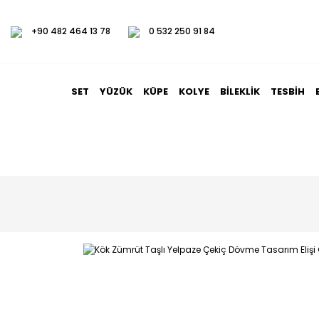
+90 482 464 13 78
0 532 250 91 84
SET
YÜZÜK
KÜPE
KOLYE
BILEKLIK
TESBIH