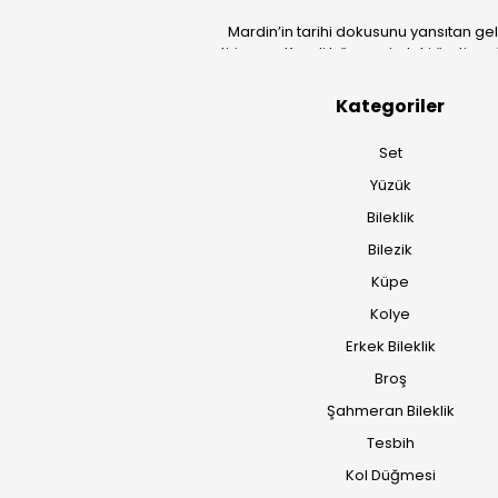
Mardin’in tarihi dokusunu yansıtan ge
getiriyoruz. Kendi bünyemizdeki üretim güc
Kategoriler
Set
Yüzük
Bileklik
Bilezik
Küpe
Kolye
Erkek Bileklik
Broş
Şahmeran Bileklik
Tesbih
Kol Düğmesi