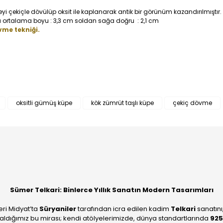
çekiçle dövülüp oksit ile kaplanarak antik bir görünüm kazandırılmıştır.
 ortalama boyu : 3,3 cm soldan sağa doğru : 2,1 cm
vme tekniği.
Bu ürüne ilk yorumu siz yapın!
oksitli gümüş küpe
kök zümrüt taşlı küpe
çekiç dövme
Yorum Yaz
Sümer Telkari: Binlerce Yıllık Sanatın Modern Tasarımları
eri Midyat’ta
Süryaniler
tarafından icra edilen kadim
Telkari
sanatını
aldığımız bu mirası; kendi atölyelerimizde, dünya standartlarında
925