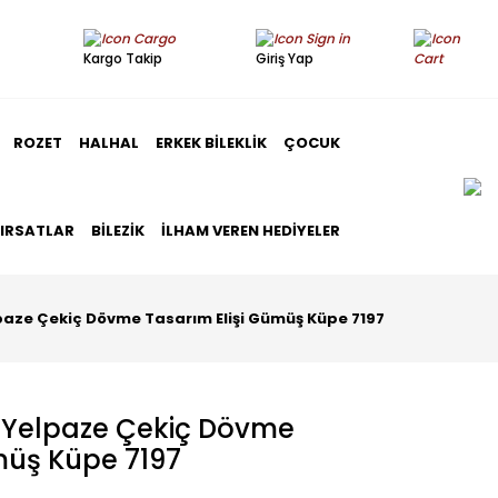
Kargo Takip
Giriş Yap
ROZET
HALHAL
ERKEK BILEKLIK
ÇOCUK
FIRSATLAR
BILEZIK
İLHAM VEREN HEDIYELER
paze Çekiç Dövme Tasarım Elişi Gümüş Küpe 7197
ı Yelpaze Çekiç Dövme
müş Küpe 7197