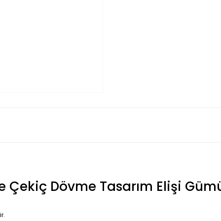
ze Çekiç Dövme Tasarım Elişi Güm
r.