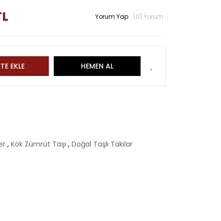
TL
Yorum Yap
(0) Yorum
TE EKLE
HEMEN AL
er
,
Kök Zümrüt Taşı
,
Doğal Taşlı Takılar