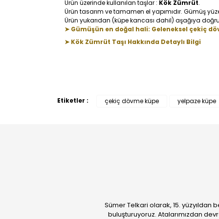
Ürün üzerinde kullanılan taşlar :
Kök Zümrüt
.
Ürün tasarım ve tamamen el yapımıdır. Gümüş yüzeyi 
Ürün yukarıdan (küpe kancası dahil) aşağıya doğru
➤ Gümüşün en doğal hali: Geleneksel çekiç dö
➤ Kök Zümrüt Taşı Hakkında Detaylı Bilgi
Etiketler :
çekiç dövme küpe
yelpaze küpe
Sümer Telkari olarak, 15. yüzyıldan b
buluşturuyoruz. Atalarımızdan devr