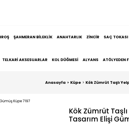
BROŞ
ŞAHMERAN BILEKLIK
ANAHTARLIK
ZINCIR
SAÇ TOKASI
TELKARI AKSESUARLAR
KOL DÜĞMESI
ALYANS
ATÖLYEDEN 
Anasayfa
Küpe
Kök Zümrüt Taşlı Yel
Kök Zümrüt Taşl
Tasarım Elişi Gü