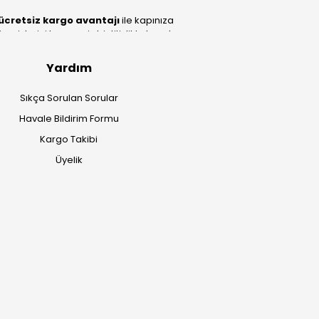
ücretsiz kargo avantajı
ile kapınıza
lerini benzersiz bir titizlikle hazırlıyor;
Yardım
Sıkça Sorulan Sorular
Havale Bildirim Formu
Kargo Takibi
Üyelik