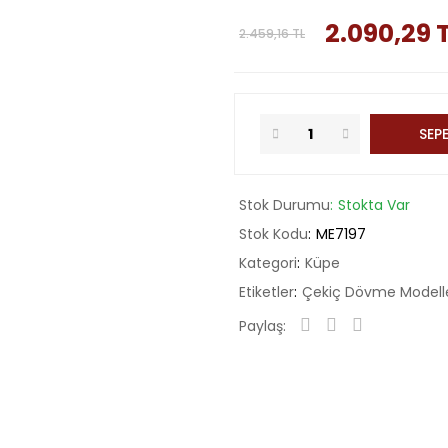
2.090,29 
2.459,16 TL
SEPE
Stok Durumu
Stokta Var
Stok Kodu
ME7197
Kategori
Küpe
Etiketler
Çekiç Dövme Modell
Paylaş: