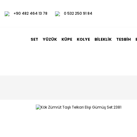
+90 482 464 13 78
0 532 250 91 84
SET
YÜZÜK
KÜPE
KOLYE
BILEKLIK
TESBIH