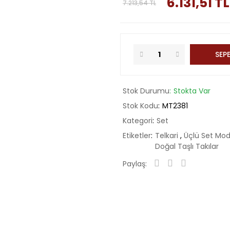
6.131,51 TL
7.213,54 TL
SEPE
Stok Durumu
Stokta Var
Stok Kodu
MT2381
Kategori
Set
Etiketler
Telkari
,
Üçlü Set Mod
Doğal Taşlı Takılar
Paylaş: