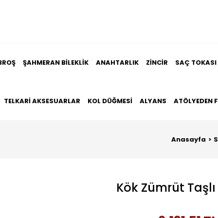
BROŞ
ŞAHMERAN BILEKLIK
ANAHTARLIK
ZINCIR
SAÇ TOKASI
TELKARI AKSESUARLAR
KOL DÜĞMESI
ALYANS
ATÖLYEDEN 
Anasayfa
S
Kök Zümrüt Taşlı 