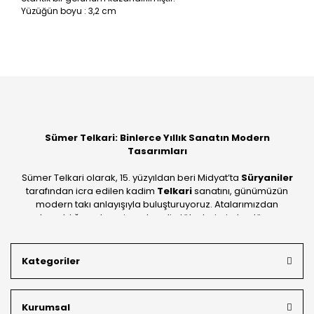
Yüzüğün boyu : 3,2 cm
Bu ürüne ilk yorumu siz yapın!
Yorum Yaz
Sümer Telkari: Binlerce Yıllık Sanatın Modern
Tasarımları
Sümer Telkari olarak, 15. yüzyıldan beri Midyat’ta
Süryaniler
tarafından icra edilen kadim
Telkari
sanatını, günümüzün
modern takı anlayışıyla buluşturuyoruz. Atalarımızdan
devraldığımız bu mirası; kendi atölyelerimizde, dünya
standartlarında
925 ayar gümüş
kalitesiyle üretiyoruz.
Mardin’in tarihi dokusunu yansıtan geleneksel işlemeleri, her
Kategoriler
bütçeye uygun
indirimli gümüş fiyatları
ve
ücretsiz
kargo avantajı
ile kapınıza getiriyoruz. Kendi bünyemizdeki
üretim gücümüzle, hem özel koleksiyonlarımızı hem de
Kurumsal
müşterilerimizin özel siparişlerini benzersiz bir titizlikle