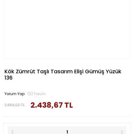
Kök Zümrüt Taşlı Tasarım Elişi Gümüş Yüzük
136
Yorum Yap
(0) Yorum
2.438,67 TL
2.869,02 TL