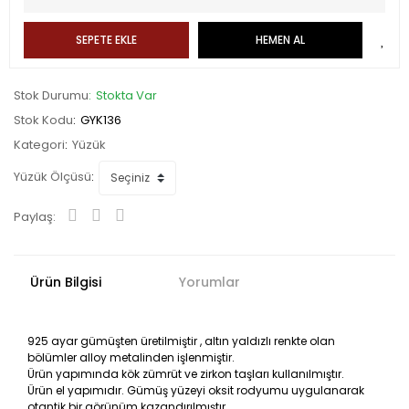
SEPETE EKLE
HEMEN AL
Stok Durumu
Stokta Var
Stok Kodu
GYK136
Kategori
Yüzük
Yüzük Ölçüsü
Paylaş:
Ürün Bilgisi
Yorumlar
925 ayar gümüşten üretilmiştir , altın yaldızlı renkte olan
bölümler alloy metalinden işlenmiştir.
Ürün yapımında kök zümrüt ve zirkon taşları kullanılmıştır.
Ürün el yapımıdır. Gümüş yüzeyi oksit rodyumu uygulanarak
otantik bir görünüm kazandırılmıştır.