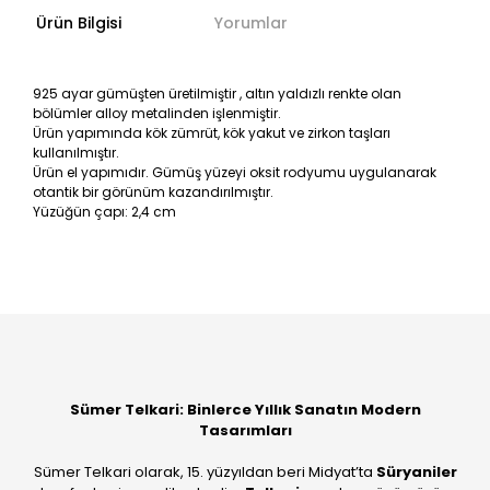
Ürün Bilgisi
Yorumlar
925 ayar gümüşten üretilmiştir , altın yaldızlı renkte olan
bölümler alloy metalinden işlenmiştir.
Ürün yapımında kök zümrüt, kök yakut ve zirkon taşları
kullanılmıştır.
Ürün el yapımıdır. Gümüş yüzeyi oksit rodyumu uygulanarak
otantik bir görünüm kazandırılmıştır.
Yüzüğün çapı: 2,4 cm
Bu ürüne ilk yorumu siz yapın!
Yorum Yaz
Sümer Telkari: Binlerce Yıllık Sanatın Modern
Tasarımları
Sümer Telkari olarak, 15. yüzyıldan beri Midyat’ta
Süryaniler