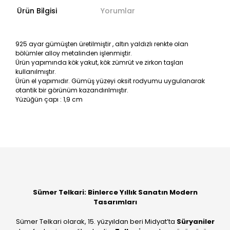
Ürün Bilgisi
Yorumlar
925 ayar gümüşten üretilmiştir , altın yaldızlı renkte olan
bölümler alloy metalinden işlenmiştir.
Ürün yapımında kök yakut, kök zümrüt ve zirkon taşları
kullanılmıştır.
Ürün el yapımıdır. Gümüş yüzeyi oksit rodyumu uygulanarak
otantik bir görünüm kazandırılmıştır.
Yüzüğün çapı : 1,9 cm
Bu ürüne ilk yorumu siz yapın!
Yorum Yaz
Sümer Telkari: Binlerce Yıllık Sanatın Modern
Tasarımları
Sümer Telkari olarak, 15. yüzyıldan beri Midyat’ta
Süryaniler