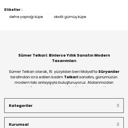
Etiketler :
Bu ürüne ilk yorumu siz yapın!
defne yaprağı küpe
oksitli gümüş küpe
Yorum Yaz
Sümer Telkari: Binlerce Yıllık Sanatın Modern
Tasarımları
Sümer Telkari olarak, 15. yüzyıldan beri Midyat’ta
Süryaniler
tarafından icra edilen kadim
Telkari
sanatını, günümüzün
modern takı anlayışıyla buluşturuyoruz. Atalarımızdan
devraldığımız bu mirası; kendi atölyelerimizde, dünya
standartlarında
925 ayar gümüş
kalitesiyle üretiyoruz.
Mardin’in tarihi dokusunu yansıtan geleneksel işlemeleri, her
Kategoriler
bütçeye uygun
indirimli gümüş fiyatları
ve
ücretsiz
kargo avantajı
ile kapınıza getiriyoruz. Kendi bünyemizdeki
üretim gücümüzle, hem özel koleksiyonlarımızı hem de
Kurumsal
müşterilerimizin özel siparişlerini benzersiz bir titizlikle