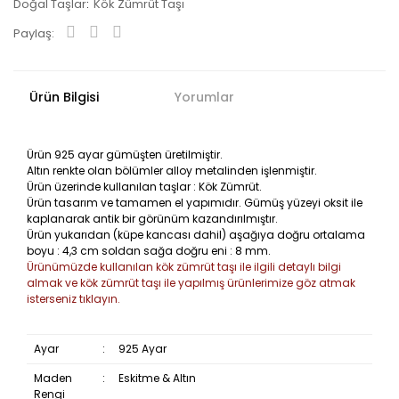
Doğal Taşlar
Kök Zümrüt Taşı
Paylaş:
Ürün Bilgisi
Yorumlar
Ürün 925 ayar gümüşten üretilmiştir.
Altın renkte olan bölümler alloy metalinden işlenmiştir.
Ürün üzerinde kullanılan taşlar : Kök Zümrüt.
Ürün tasarım ve tamamen el yapımıdır. Gümüş yüzeyi oksit ile
kaplanarak antik bir görünüm kazandırılmıştır.
Ürün yukarıdan (küpe kancası dahil) aşağıya doğru ortalama
boyu : 4,3 cm soldan sağa doğru eni : 8 mm.
Ürünümüzde kullanılan kök zümrüt taşı ile ilgili detaylı bilgi
almak ve kök zümrüt taşı ile yapılmış ürünlerimize göz atmak
isterseniz tıklayın.
Ayar
:
925 Ayar
Maden
:
Eskitme & Altın
Rengi