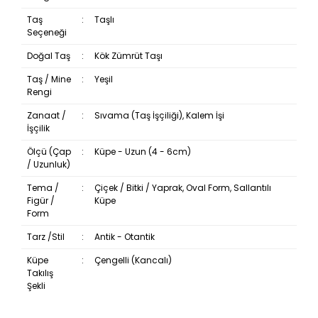
Taş
:
Taşlı
Seçeneği
Doğal Taş
:
Kök Zümrüt Taşı
Taş / Mine
:
Yeşil
Rengi
Zanaat /
:
Sıvama (Taş İşçiliği), Kalem İşi
İşçilik
Ölçü (Çap
:
Küpe - Uzun (4 - 6cm)
/ Uzunluk)
Tema /
:
Çiçek / Bitki / Yaprak, Oval Form, Sallantılı
Figür /
Küpe
Form
Tarz /Stil
:
Antik - Otantik
Küpe
:
Çengelli (Kancalı)
Takılış
Şekli