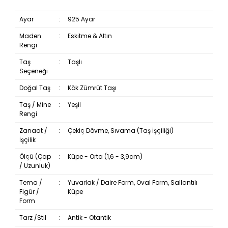
Ayar
:
925 Ayar
Maden
:
Eskitme & Altın
Rengi
Taş
:
Taşlı
Seçeneği
Doğal Taş
:
Kök Zümrüt Taşı
Taş / Mine
:
Yeşil
Rengi
Zanaat /
:
Çekiç Dövme, Sıvama (Taş İşçiliği)
İşçilik
Ölçü (Çap
:
Küpe - Orta (1,6 - 3,9cm)
/ Uzunluk)
Tema /
:
Yuvarlak / Daire Form, Oval Form, Sallantılı
Figür /
Küpe
Form
Tarz /Stil
:
Antik - Otantik