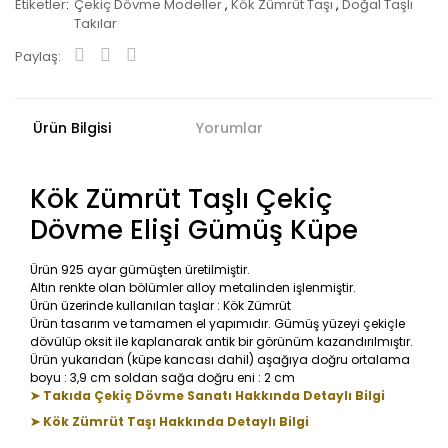
Etiketler
Çekiç Dövme Modeller
,
Kök Zümrüt Taşı
,
Doğal Taşlı
Takılar
Paylaş:
Ürün Bilgisi
Yorumlar
Kök Zümrüt Taşlı Çekiç
Dövme Elişi Gümüş Küpe
Ürün 925 ayar gümüşten üretilmiştir.
Altın renkte olan bölümler alloy metalinden işlenmiştir.
Ürün üzerinde kullanılan taşlar : Kök Zümrüt
Ürün tasarım ve tamamen el yapımıdır. Gümüş yüzeyi çekiçle
dövülüp oksit ile kaplanarak antik bir görünüm kazandırılmıştır.
Ürün yukarıdan (küpe kancası dahil) aşağıya doğru ortalama
boyu : 3,9 cm soldan sağa doğru eni : 2 cm
➤ Takıda Çekiç Dövme Sanatı Hakkında Detaylı Bilgi
➤ Kök Zümrüt Taşı Hakkında Detaylı Bilgi