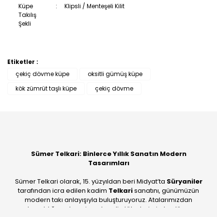
Küpe
:
Klipsli / Menteşeli Kilit
Takılış
Şekli
Etiketler :
Bu ürüne ilk yorumu siz yapın!
çekiç dövme küpe
oksitli gümüş küpe
kök zümrüt taşlı küpe
çekiç dövme
Yorum Yaz
Sümer Telkari: Binlerce Yıllık Sanatın Modern
Tasarımları
Sümer Telkari olarak, 15. yüzyıldan beri Midyat’ta
Süryaniler
tarafından icra edilen kadim
Telkari
sanatını, günümüzün
modern takı anlayışıyla buluşturuyoruz. Atalarımızdan
devraldığımız bu mirası; kendi atölyelerimizde, dünya