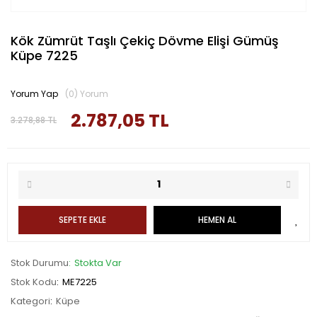
Kök Zümrüt Taşlı Çekiç Dövme Elişi Gümüş
Küpe 7225
Yorum Yap
(0) Yorum
2.787,05 TL
3.278,88 TL
SEPETE EKLE
HEMEN AL
Stok Durumu
Stokta Var
Stok Kodu
ME7225
Kategori
Küpe