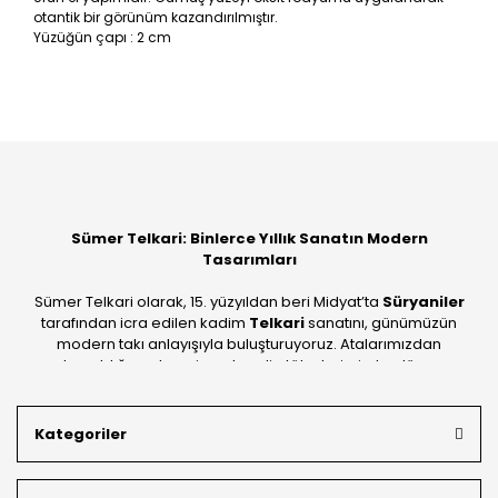
otantik bir görünüm kazandırılmıştır.
Yüzüğün çapı : 2 cm
Bu ürüne ilk yorumu siz yapın!
Yorum Yaz
Sümer Telkari: Binlerce Yıllık Sanatın Modern
Tasarımları
Sümer Telkari olarak, 15. yüzyıldan beri Midyat’ta
Süryaniler
tarafından icra edilen kadim
Telkari
sanatını, günümüzün
modern takı anlayışıyla buluşturuyoruz. Atalarımızdan
devraldığımız bu mirası; kendi atölyelerimizde, dünya
standartlarında
925 ayar gümüş
kalitesiyle üretiyoruz.
Mardin’in tarihi dokusunu yansıtan geleneksel işlemeleri, her
Kategoriler
bütçeye uygun
indirimli gümüş fiyatları
ve
ücretsiz
kargo avantajı
ile kapınıza getiriyoruz. Kendi bünyemizdeki
üretim gücümüzle, hem özel koleksiyonlarımızı hem de