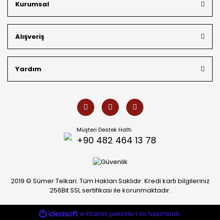
Kurumsal
müşterilerimizin özel siparişlerini benzersiz bir titizlikle
hazırlıyor; köklü geçmişimizi geleceğin takı modasına
güvenle taşıyoruz.
Alışveriş
Yardım
Müşteri Destek Hattı
+90 482 464 13 78
2019 © Sümer Telkari. Tüm Hakları Saklıdır. Kredi kartı bilgileriniz
256Bit SSL sertifikası ile korunmaktadır.
ideasoft
ile
e-