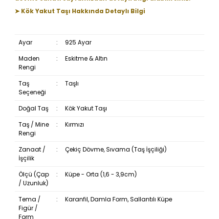
➤ Kök Yakut Taşı Hakkında Detaylı Bilgi
Ayar
:
925 Ayar
Maden
:
Eskitme & Altın
Rengi
Taş
:
Taşlı
Seçeneği
Doğal Taş
:
Kök Yakut Taşı
Taş / Mine
:
Kırmızı
Rengi
Zanaat /
:
Çekiç Dövme, Sıvama (Taş İşçiliği)
İşçilik
Ölçü (Çap
:
Küpe - Orta (1,6 - 3,9cm)
/ Uzunluk)
Tema /
:
Karanfil, Damla Form, Sallantılı Küpe
Figür /
Form