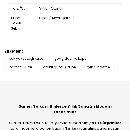
Tarz /Stil
:
Antik - Otantik
Küpe
:
Klipsli / Menteşeli Kilit
Takılış
Şekli
Etiketler :
Bu ürüne ilk yorumu siz yapın!
kök yakut taşlı küpe
çekiç dövme küpe
karanfil küpe
oksitli gümüş küpe
çekiç dövme
Yorum Yaz
Sümer Telkari: Binlerce Yıllık Sanatın Modern
Tasarımları
Sümer Telkari olarak, 15. yüzyıldan beri Midyat’ta
Süryaniler
tarafından icra edilen kadim
Telkari
sanatını, günümüzün