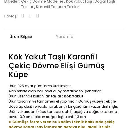
Etiketler
Çekiç Dövme Modeller
,
Kök Yakut Taşı
,
Doğal Taşlı
Takılar
,
Karanfil Tasarım Takılar
Paylaş:
Ürün Bilgisi
Yorumlar
Kök Yakut Taşlı Karanfil
Çekiç Dövme Elişi Gümüş
Küpe
Ürün 925 ayar gümüşten üretilmiştir.
Altın renkte olan bölümler alloy metalinden işlenmiştir.
Ürün üzerinde kullanılan taşlar :
Kök Yakut
.
Ürün tasarım ve tamamen el yapımıdır. Gümüş yüzeyi çekiçle
dövülüp oksit ile kaplanarak antik bir görünüm kazandırılmıştır.
Ürün yukarıdan (küpe kancası dahil) aşağıya doğru ortalama
boyu : 3,9 cm soldan sağa doğru eni : 1,3 cm
➤ Gümüşe form veren bu kadim teknik hakkında çekiç
dövme sanatı sayfamızdan detaylı bilgi alabilirsiniz.