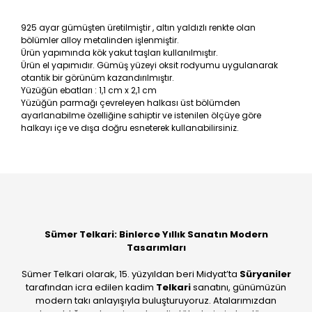
925 ayar gümüşten üretilmiştir , altın yaldızlı renkte olan
bölümler alloy metalinden işlenmiştir.
Ürün yapımında kök yakut taşları kullanılmıştır.
Ürün el yapımıdır. Gümüş yüzeyi oksit rodyumu uygulanarak
otantik bir görünüm kazandırılmıştır.
Yüzüğün ebatları : 1,1 cm x 2,1 cm
Yüzüğün parmağı çevreleyen halkası üst bölümden
ayarlanabilme özelliğine sahiptir ve istenilen ölçüye göre
halkayı içe ve dışa doğru esneterek kullanabilirsiniz.
Bu ürüne ilk yorumu siz yapın!
Yorum Yaz
Sümer Telkari: Binlerce Yıllık Sanatın Modern
Tasarımları
Sümer Telkari olarak, 15. yüzyıldan beri Midyat’ta
Süryaniler
tarafından icra edilen kadim
Telkari
sanatını, günümüzün
modern takı anlayışıyla buluşturuyoruz. Atalarımızdan