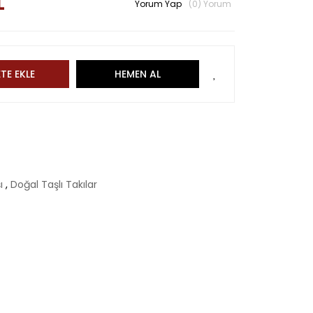
L
Yorum Yap
(0) Yorum
TE EKLE
HEMEN AL
şı
,
Doğal Taşlı Takılar