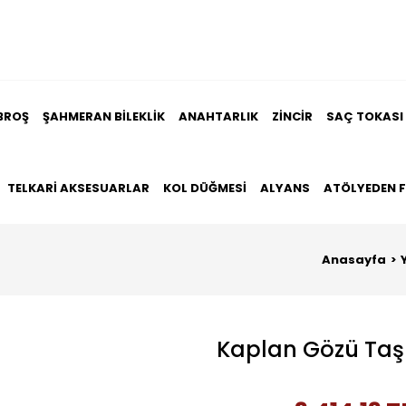
BROŞ
ŞAHMERAN BILEKLIK
ANAHTARLIK
ZINCIR
SAÇ TOKASI
TELKARI AKSESUARLAR
KOL DÜĞMESI
ALYANS
ATÖLYEDEN 
Anasayfa
Kaplan Gözü Taşl