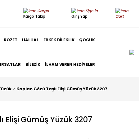
Kargo Takip
Giriş Yap
ROZET
HALHAL
ERKEK BILEKLIK
ÇOCUK
FIRSATLAR
BILEZIK
İLHAM VEREN HEDIYELER
Yüzük
Kaplan Gözü Taşlı Elişi Gümüş Yüzük 3207
ı Elişi Gümüş Yüzük 3207