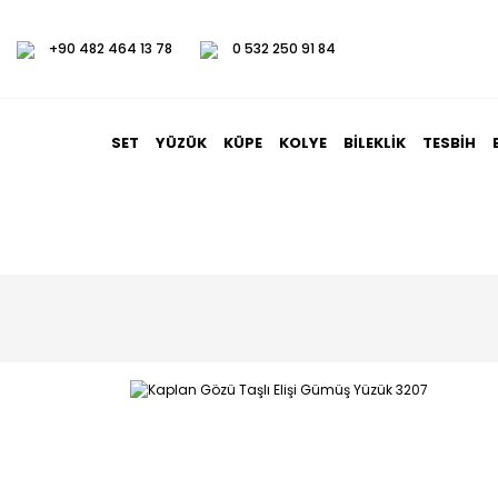
+90 482 464 13 78
0 532 250 91 84
SET
YÜZÜK
KÜPE
KOLYE
BILEKLIK
TESBIH