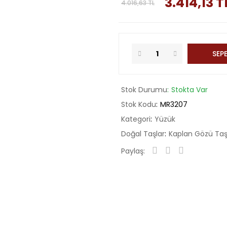
3.414,13 T
4.016,63 TL
SEPE
Stok Durumu
Stokta Var
Stok Kodu
MR3207
Kategori
Yüzük
Doğal Taşlar
Kaplan Gözü Ta
Paylaş: