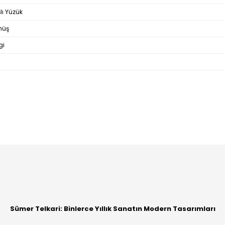
lı Yüzük
müş
gi
Bu ürüne ilk yorumu siz yapın!
Yorum Yaz
Sümer Telkari: Binlerce Yıllık Sanatın Modern Tasarımları