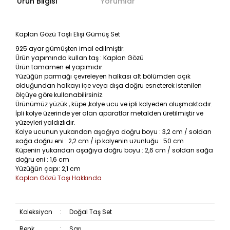
Ürün Bilgisi
Yorumlar
Kaplan Gözü Taşlı Elişi Gümüş Set
925 ayar gümüşten imal edilmiştir.
Ürün yapımında kullan taş : Kaplan Gözü
Ürün tamamen el yapımıdır.
Yüzüğün parmağı çevreleyen halkası alt bölümden açık
olduğundan halkayı içe veya dışa doğru esneterek istenilen
ölçüye göre kullanabilirsiniz.
Ürünümüz yüzük , küpe ,kolye ucu ve ipli kolyeden oluşmaktadır.
İpli kolye üzerinde yer alan aparatlar metalden üretilmiştir ve
yüzeyleri yaldızlıdır.
Kolye ucunun yukarıdan aşağıya doğru boyu : 3,2 cm / soldan
sağa doğru eni : 2,2 cm / ip kolyenin uzunluğu : 50 cm
Küpenin yukarıdan aşağıya doğru boyu : 2,6 cm / soldan sağa
doğru eni : 1,6 cm
Yüzüğün çapı: 2,1 cm
Kaplan Gözü Taşı Hakkında
Koleksiyon
:
Doğal Taş Set
Renk
:
Sarı