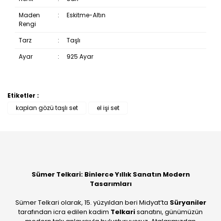
Maden
:
Eskitme-Altın
Rengi
Tarz
:
Taşlı
Ayar
:
925 Ayar
Etiketler :
Bu ürüne ilk yorumu siz yapın!
kaplan gözü taşlı set
el işi set
Yorum Yaz
Sümer Telkari: Binlerce Yıllık Sanatın Modern
Tasarımları
Sümer Telkari olarak, 15. yüzyıldan beri Midyat’ta
Süryaniler
tarafından icra edilen kadim
Telkari
sanatını, günümüzün