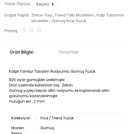
Yüzük Ölçüsü
Doğal Taşlar
Zirkon Taşı
,
Trend Takı Modelleri
,
Kalp Tasarımlı
Modeller
,
Gümüş İnce Yüzük
Paylaş:
Ürün Bilgisi
Yorumlar
Kalpli Tamtur Tasarım Rodyumlu Gümüş Yüzük
925 ayar gümüşten üretilmiştir.
Ürün üzerinde kullanılan taş : Zirkon
Gümüş yüzeyi beyaz altın rodyumu ile kaplanarak altın
görünümü kazandırılmıştır.
Yüzüğün eni : 2 mm
Koleksiyon
:
İnce / Trend Yüzük
Maden
:
Gümüş
Rengi