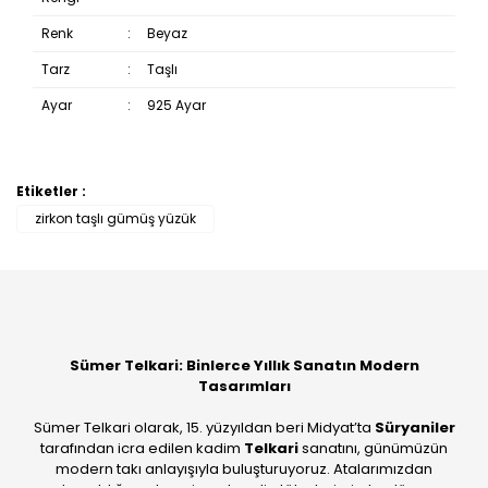
Renk
:
Beyaz
Tarz
:
Taşlı
Ayar
:
925 Ayar
Etiketler :
Bu ürüne ilk yorumu siz yapın!
zirkon taşlı gümüş yüzük
Yorum Yaz
Sümer Telkari: Binlerce Yıllık Sanatın Modern
Tasarımları
Sümer Telkari olarak, 15. yüzyıldan beri Midyat’ta
Süryaniler
tarafından icra edilen kadim
Telkari
sanatını, günümüzün
modern takı anlayışıyla buluşturuyoruz. Atalarımızdan