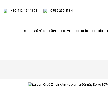
+90 482 464 13 78
0 532 250 91 84
SET
YÜZÜK
KÜPE
KOLYE
BILEKLIK
TESBIH