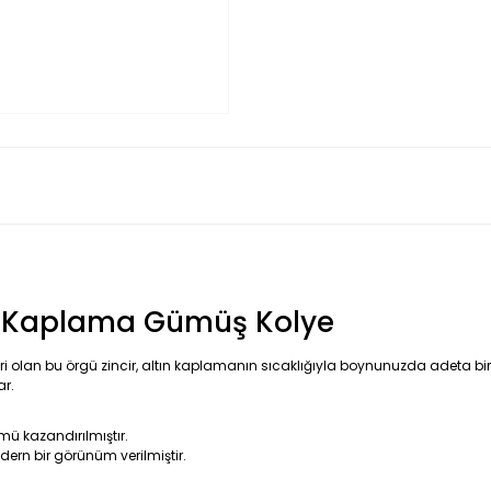
tın Kaplama Gümüş Kolye
olan bu örgü zincir, altın kaplamanın sıcaklığıyla boynunuzda adeta bir ışı
ar.
mü kazandırılmıştır.
odern bir görünüm verilmiştir.