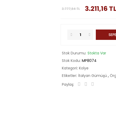
3.211,16 T
3.777,84 TL
SEPE
Stok Durumu
Stokta Var
Stok Kodu
MP8074
Kategori
Kolye
Etiketler
İtalyan Gümüşü
,
Ör
Paylaş: