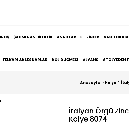
BROŞ
ŞAHMERAN BILEKLIK
ANAHTARLIK
ZINCIR
SAÇ TOKASI
TELKARI AKSESUARLAR
KOL DÜĞMESI
ALYANS
ATÖLYEDEN 
Anasayfa
Kolye
İta
İtalyan Örgü Zin
Kolye 8074