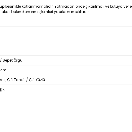
p kesinlikle katlanmamalıdır. Yatmadan önce çıkarılmalı ve kutuya yerleşti
e alakalı bakım/onarım işlemleri yapılamamaktadır.
 / Sepet Örgü
45cm
cir, Çift Taraflı / Çift Yüzlü
Şık
Bu ürüne ilk yorumu siz yapın!