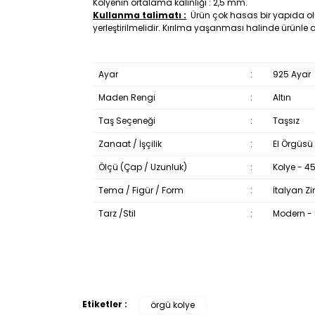
Kolyenin ortalama kalınlığı : 2,5 mm.
Kullanma talimatı :
Ürün çok hasas bir yapıda olu
yerleştirilmelidir. Kırılma yaşanması halinde ürünl
Ayar
:
925 Ayar
Maden Rengi
:
Altın
Taş Seçeneği
:
Taşsız
Zanaat / İşçilik
:
El Örgüsü
Ölçü (Çap / Uzunluk)
:
Kolye - 
Tema / Figür / Form
:
İtalyan Zin
Tarz /Stil
:
Modern - 
Etiketler :
örgü kolye