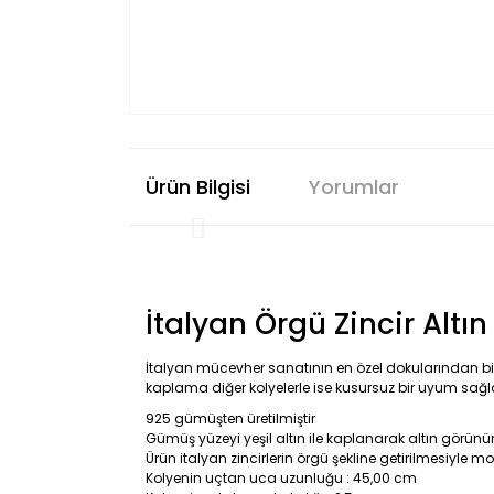
Ürün Bilgisi
Yorumlar
İtalyan Örgü Zincir Al
İtalyan mücevher sanatının en özel dokularından biri 
kaplama diğer kolyelerle ise kusursuz bir uyum sağl
925 gümüşten üretilmiştir
Gümüş yüzeyi yeşil altın ile kaplanarak altın görünü
Ürün italyan zincirlerin örgü şekline getirilmesiyle m
Kolyenin uçtan uca uzunluğu : 45,00 cm