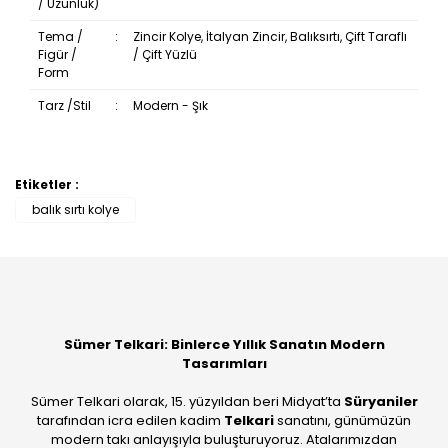
/ Uzunluk)
Tema /
:
Zincir Kolye, İtalyan Zincir, Balıksırtı, Çift Taraflı
Figür /
/ Çift Yüzlü
Form
Tarz /Stil
:
Modern - Şık
Etiketler :
Bu ürüne ilk yorumu siz yapın!
balık sırtı kolye
Yorum Yaz
Sümer Telkari: Binlerce Yıllık Sanatın Modern
Tasarımları
Sümer Telkari olarak, 15. yüzyıldan beri Midyat’ta
Süryaniler
tarafından icra edilen kadim
Telkari
sanatını, günümüzün
modern takı anlayışıyla buluşturuyoruz. Atalarımızdan