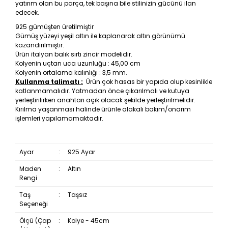
yatırım olan bu parça, tek başına bile stilinizin gücünü ilan
edecek.
925 gümüşten üretilmiştir
Gümüş yüzeyi yeşil altın ile kaplanarak altın görünümü
kazandırılmıştır.
Ürün italyan balık sırtı zincir modelidir.
Kolyenin uçtan uca uzunluğu : 45,00 cm
Kolyenin ortalama kalınlığı : 3,5 mm.
Kullanma talimatı :
Ürün çok hasas bir yapıda olup kesinlikle
katlanmamalıdır. Yatmadan önce çıkarılmalı ve kutuya
yerleştirilirken anahtarı açık olacak şekilde yerleştirilmelidir.
Kırılma yaşanması halinde ürünle alakalı bakım/onarım
işlemleri yapılamamaktadır.
Ayar
:
925 Ayar
Maden
:
Altın
Rengi
Taş
:
Taşsız
Seçeneği
Ölçü (Çap
:
Kolye - 45cm