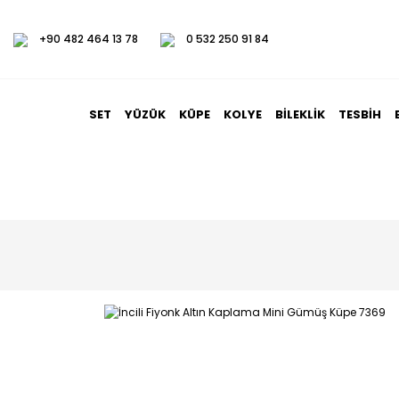
+90 482 464 13 78
0 532 250 91 84
SET
YÜZÜK
KÜPE
KOLYE
BILEKLIK
TESBIH