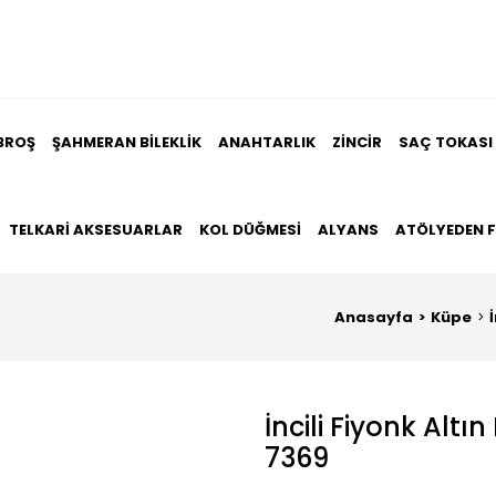
BROŞ
ŞAHMERAN BILEKLIK
ANAHTARLIK
ZINCIR
SAÇ TOKASI
TELKARI AKSESUARLAR
KOL DÜĞMESI
ALYANS
ATÖLYEDEN 
Anasayfa
Küpe
İncili Fiyonk Al
7369