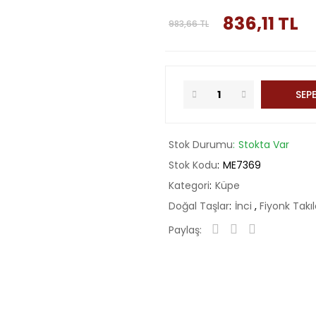
836,11 TL
983,66 TL
SEPE
Stok Durumu
Stokta Var
Stok Kodu
ME7369
Kategori
Küpe
Doğal Taşlar
İnci
,
Fiyonk Takıl
Paylaş: