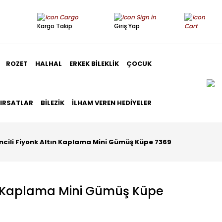
Kargo Takip
Giriş Yap
ROZET
HALHAL
ERKEK BILEKLIK
ÇOCUK
FIRSATLAR
BILEZIK
İLHAM VEREN HEDIYELER
İncili Fiyonk Altın Kaplama Mini Gümüş Küpe 7369
tın Kaplama Mini Gümüş Küpe