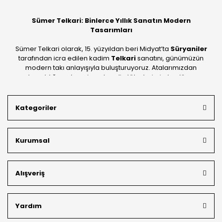
Sümer Telkari: Binlerce Yıllık Sanatın Modern
Tasarımları
Sümer Telkari olarak, 15. yüzyıldan beri Midyat’ta
Süryaniler
tarafından icra edilen kadim
Telkari
sanatını, günümüzün
modern takı anlayışıyla buluşturuyoruz. Atalarımızdan
devraldığımız bu mirası; kendi atölyelerimizde, dünya
standartlarında
925 ayar gümüş
kalitesiyle üretiyoruz.
Mardin’in tarihi dokusunu yansıtan geleneksel işlemeleri, her
Kategoriler
bütçeye uygun
indirimli gümüş fiyatları
ve
ücretsiz
kargo avantajı
ile kapınıza getiriyoruz. Kendi bünyemizdeki
üretim gücümüzle, hem özel koleksiyonlarımızı hem de
Kurumsal
müşterilerimizin özel siparişlerini benzersiz bir titizlikle
hazırlıyor; köklü geçmişimizi geleceğin takı modasına
güvenle taşıyoruz.
Alışveriş
Yardım