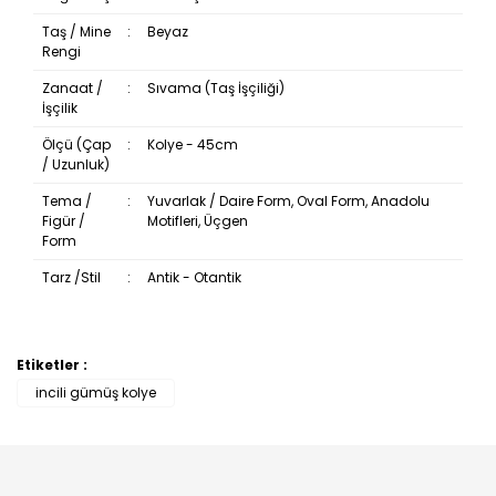
Taş / Mine
:
Beyaz
Rengi
Zanaat /
:
Sıvama (Taş İşçiliği)
İşçilik
Ölçü (Çap
:
Kolye - 45cm
/ Uzunluk)
Tema /
:
Yuvarlak / Daire Form, Oval Form, Anadolu
Figür /
Motifleri, Üçgen
Form
Tarz /Stil
:
Antik - Otantik
Etiketler :
Bu ürüne ilk yorumu siz yapın!
incili gümüş kolye
Yorum Yaz