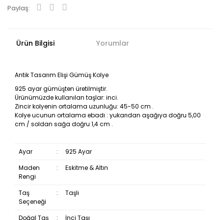
Paylaş:
Ürün Bilgisi
Yorumlar
Antik Tasarım Elişi Gümüş Kolye
925 ayar gümüşten üretilmiştir.
Ürünümüzde kullanılan taşlar: inci.
Zincir kolyenin ortalama uzunluğu: 45-50 cm .
Kolye ucunun ortalama ebadı : yukarıdan aşağıya doğru 5,00
cm / soldan sağa doğru 1,4 cm .
Ayar
:
925 Ayar
Maden
:
Eskitme & Altın
Rengi
Taş
:
Taşlı
Seçeneği
Doğal Taş
:
İnci Taşı