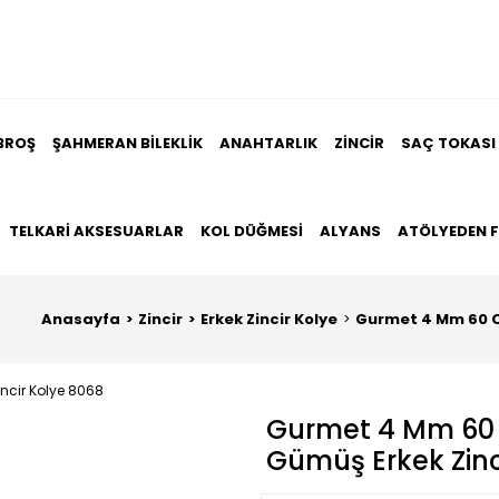
BROŞ
ŞAHMERAN BILEKLIK
ANAHTARLIK
ZINCIR
SAÇ TOKASI
TELKARI AKSESUARLAR
KOL DÜĞMESI
ALYANS
ATÖLYEDEN 
Anasayfa
Zincir
Erkek Zincir Kolye
Gurmet 4 Mm 60 Cm
Gurmet 4 Mm 60 
Gümüş Erkek Zinc