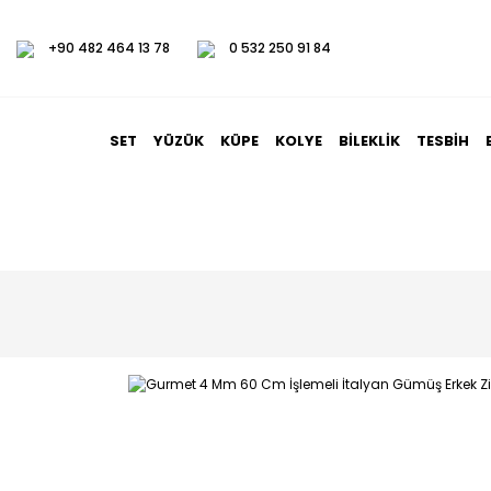
+90 482 464 13 78
0 532 250 91 84
SET
YÜZÜK
KÜPE
KOLYE
BILEKLIK
TESBIH