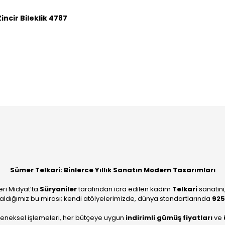
ncir Bileklik 4787
Sümer Telkari: Binlerce Yıllık Sanatın Modern Tasarımları
eri Midyat’ta
Süryaniler
tarafından icra edilen kadim
Telkari
sanatını
aldığımız bu mirası; kendi atölyelerimizde, dünya standartlarında
925
leneksel işlemeleri, her bütçeye uygun
indirimli gümüş fiyatları
ve