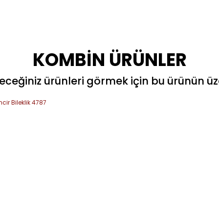
Bu ürüne ilk yorumu siz yapın!
KOMBİN ÜRÜNLER
Yorum Yaz
ceğiniz ürünleri görmek için bu ürünün üzer