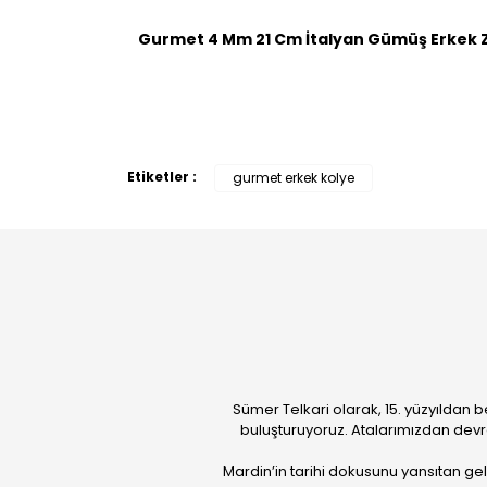
Gurmet 4 Mm 21 Cm İtalyan Gümüş Erkek Zi
Etiketler :
gurmet erkek kolye
Sümer Telkari olarak, 15. yüzyıldan b
buluşturuyoruz. Atalarımızdan devr
Mardin’in tarihi dokusunu yansıtan ge