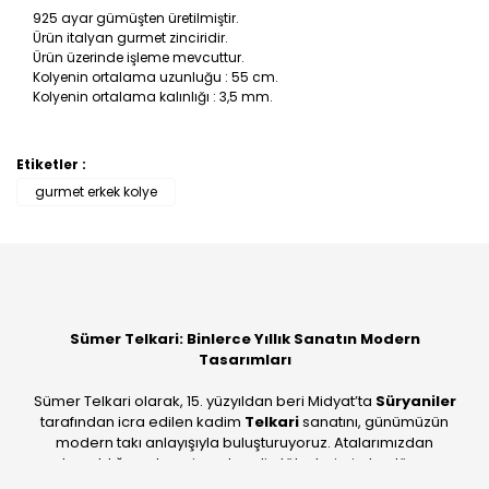
925 ayar gümüşten üretilmiştir.
Ürün italyan gurmet zinciridir.
Ürün üzerinde işleme mevcuttur.
Kolyenin ortalama uzunluğu : 55 cm.
Kolyenin ortalama kalınlığı : 3,5 mm.
Etiketler :
Bu ürüne ilk yorumu siz yapın!
gurmet erkek kolye
Yorum Yaz
Sümer Telkari: Binlerce Yıllık Sanatın Modern
Tasarımları
Sümer Telkari olarak, 15. yüzyıldan beri Midyat’ta
Süryaniler
tarafından icra edilen kadim
Telkari
sanatını, günümüzün
modern takı anlayışıyla buluşturuyoruz. Atalarımızdan
devraldığımız bu mirası; kendi atölyelerimizde, dünya
standartlarında
925 ayar gümüş
kalitesiyle üretiyoruz.