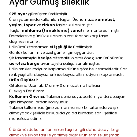
Ayar Gümüş Bileklik
925 ayar
gümüşten üretilmiştir.
Ürün yapımında kullanılan taşlar: Ürünümüzde
ametist,
yeşim, topaz
ve
zirkon
taşları kullanılmıştır.
Taşlar
mıhlama (tırnaklama) sanatı
ile monte edilmiştir.
Darbelere ve günlük kullanımın zorluklarına karşı taşın
düşmesini önler.
Ürünümüz tamamen
el işçiliği
ile üretilmiştir.
Günlük kullanım ve özel günler için uygundur.
Şık tasarımıyla
hediye
alternatifi olarak öne çıkan ürünümüz,
ücretsiz kargo
avantajıyla satışa sunulmuştur.
Ürün renkleri rodyum kaplama türüne göre belirlenmektedir: Sarı
renk yeşil altın, beyaz renk ise beyaz altın rodyum kaplamadır.
Ürün Ölçüleri:
Ortalama Uzunluk: 17 cm + 3 cm uzatma halkası
Bilekliğin Eni: 6 mm
Kullanım Önerisi:
Takınızı deniz suyu, parfüm ya da deterjan
gibi kimyasallardan koruyunuz.
Takınızı kullanmadığınız zaman nemsiz bir ortamda ve ışık
almayacak şekilde bir kutuda ya da kumaşa sarılı şekilde
muhafaza ediniz.
Ürünümüzde kullanılan zirkon taşı ile ilgili daha detaylı bilgi
almak ve zirkon taşı ile yapılmış diğer ürünlerimize ulaşmak