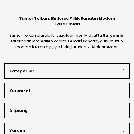
Sümer Telkari: Binlerce Yıllık Sanatın Modern
Tasarımları
Sümer Telkari olarak, 15. yüzyıldan beri Midyat’ta
Süryaniler
tarafından icra edilen kadim
Telkari
sanatını, günümüzün
modern takı anlayışıyla buluşturuyoruz. Atalarımızdan
devraldığımız bu mirası; kendi atölyelerimizde, dünya
standartlarında
925 ayar gümüş
kalitesiyle üretiyoruz.
Mardin’in tarihi dokusunu yansıtan geleneksel işlemeleri, her
Kategoriler
bütçeye uygun
indirimli gümüş fiyatları
ve
ücretsiz
kargo avantajı
ile kapınıza getiriyoruz. Kendi bünyemizdeki
üretim gücümüzle, hem özel koleksiyonlarımızı hem de
Kurumsal
müşterilerimizin özel siparişlerini benzersiz bir titizlikle
hazırlıyor; köklü geçmişimizi geleceğin takı modasına
güvenle taşıyoruz.
Alışveriş
Yardım