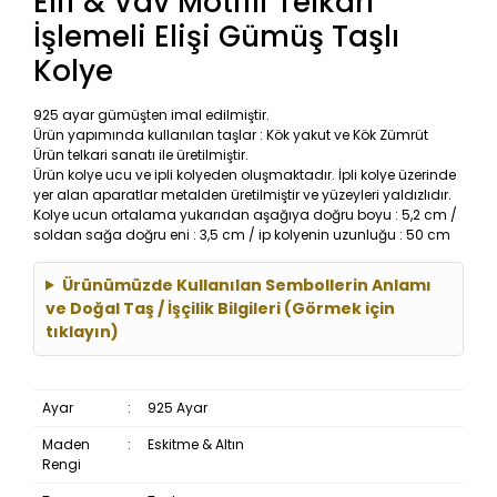
Elif & Vav Motifli Telkari
İşlemeli Elişi Gümüş Taşlı
Kolye
925 ayar gümüşten imal edilmiştir.
Ürün yapımında kullanılan taşlar : Kök yakut ve Kök Zümrüt
Ürün telkari sanatı ile üretilmiştir.
Ürün kolye ucu ve ipli kolyeden oluşmaktadır. İpli kolye üzerinde
yer alan aparatlar metalden üretilmiştir ve yüzeyleri yaldızlıdır.
Kolye ucun ortalama yukarıdan aşağıya doğru boyu : 5,2 cm /
soldan sağa doğru eni : 3,5 cm / ip kolyenin uzunluğu : 50 cm
Ürünümüzde Kullanılan Sembollerin Anlamı
ve Doğal Taş / İşçilik Bilgileri (Görmek için
tıklayın)
Ayar
:
925 Ayar
Maden
:
Eskitme & Altın
Rengi