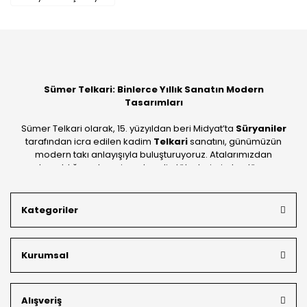
Yorum Yaz
Sümer Telkari: Binlerce Yıllık Sanatın Modern
Tasarımları
Sümer Telkari olarak, 15. yüzyıldan beri Midyat’ta
Süryaniler
tarafından icra edilen kadim
Telkari
sanatını, günümüzün
modern takı anlayışıyla buluşturuyoruz. Atalarımızdan
devraldığımız bu mirası; kendi atölyelerimizde, dünya
standartlarında
925 ayar gümüş
kalitesiyle üretiyoruz.
Mardin’in tarihi dokusunu yansıtan geleneksel işlemeleri, her
Kategoriler
bütçeye uygun
indirimli gümüş fiyatları
ve
ücretsiz
kargo avantajı
ile kapınıza getiriyoruz. Kendi bünyemizdeki
üretim gücümüzle, hem özel koleksiyonlarımızı hem de
Kurumsal
müşterilerimizin özel siparişlerini benzersiz bir titizlikle
hazırlıyor; köklü geçmişimizi geleceğin takı modasına
güvenle taşıyoruz.
Alışveriş