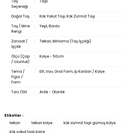
Taş
:
Taşlı
Seçeneği
Doğal Taş
:
Kök Yakut Taşı, Kök Zümrüt Taşı
Taş / Mine
:
Yeşil, Bordo
Rengi
Zanaat /
:
Telkari, Mıhlama (Taş İşçiliği)
İşçilik
Ölçü (Çap
:
Kolye - 50cm
/ Uzunluk)
Tema /
:
Elif, Vav, Oval Form, İp Kordon / Kolye
Figür /
Form
Tarz /Stil
:
Antik - Otantik
Etiketler :
Bu ürüne ilk yorumu siz yapın!
telkari
telkari kolye
kök zümrüt taşlı gümüş kolye
kök yakut taşlı kolye