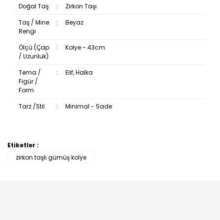
Doğal Taş
:
Zirkon Taşı
Taş / Mine
:
Beyaz
Rengi
Ölçü (Çap
:
Kolye - 43cm
/ Uzunluk)
Tema /
:
Elif, Halka
Figür /
Form
Tarz /Stil
:
Minimal - Sade
Etiketler :
Bu ürüne ilk yorumu siz yapın!
zirkon taşlı gümüş kolye
Yorum Yaz