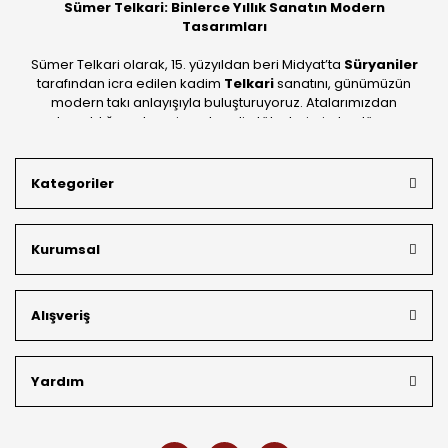
Sümer Telkari: Binlerce Yıllık Sanatın Modern
Tasarımları
Sümer Telkari olarak, 15. yüzyıldan beri Midyat’ta
Süryaniler
tarafından icra edilen kadim
Telkari
sanatını, günümüzün
modern takı anlayışıyla buluşturuyoruz. Atalarımızdan
devraldığımız bu mirası; kendi atölyelerimizde, dünya
standartlarında
925 ayar gümüş
kalitesiyle üretiyoruz.
Mardin’in tarihi dokusunu yansıtan geleneksel işlemeleri, her
Kategoriler
bütçeye uygun
indirimli gümüş fiyatları
ve
ücretsiz
kargo avantajı
ile kapınıza getiriyoruz. Kendi bünyemizdeki
üretim gücümüzle, hem özel koleksiyonlarımızı hem de
Kurumsal
müşterilerimizin özel siparişlerini benzersiz bir titizlikle
hazırlıyor; köklü geçmişimizi geleceğin takı modasına
güvenle taşıyoruz.
Alışveriş
Yardım