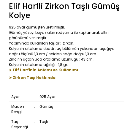
Elif Harfli Zirkon Taşlı Gümüş
Kolye
925 ayar gümüşten üretilmiştir.
Gümüş yüzeyi beyaz altın rodyumu ile kaplanarak altın
görünümü verilmiştir.
Yapımında kullanılan taşlar : zirkon.
Kolyenin ortalama ebadı : uç bölümün yukarıdan aşağıya
doğru ölçüsü 1,3 cm / soldan sağa doğru 1,3 cm .
Zincirin uçtan uca ortalama uzunluğu : 43 cm .
Kolyenin ortalama ağırlığı : 1,8 gr.
➤ Elif Harfinin Anlamı ve Kullanımı
➤ Zirkon Taşı Hakkında
Ayar
:
925 Ayar
Maden
:
Gümüş
Rengi
Taş
:
Taşlı
Seçeneği