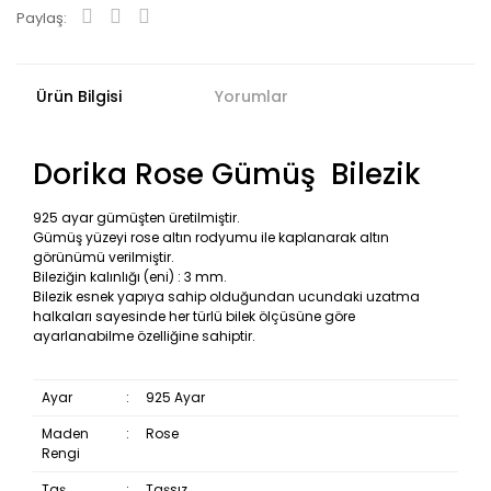
Paylaş:
Ürün Bilgisi
Yorumlar
Dorika Rose Gümüş Bilezik
925 ayar gümüşten üretilmiştir.
Gümüş yüzeyi rose altın rodyumu ile kaplanarak altın
görünümü verilmiştir.
Bileziğin kalınlığı (eni) : 3 mm.
Bilezik esnek yapıya sahip olduğundan ucundaki uzatma
halkaları sayesinde her türlü bilek ölçüsüne göre
ayarlanabilme özelliğine sahiptir.
Ayar
:
925 Ayar
Maden
:
Rose
Rengi
Taş
:
Taşsız