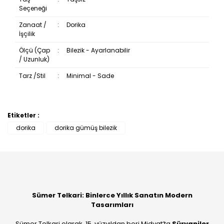
Seçeneği
Zanaat /
:
Dorika
İşçilik
Ölçü (Çap
:
Bilezik - Ayarlanabilir
/ Uzunluk)
Tarz /Stil
:
Minimal - Sade
Etiketler :
Bu ürüne ilk yorumu siz yapın!
dorika
dorika gümüş bilezik
Yorum Yaz
Sümer Telkari: Binlerce Yıllık Sanatın Modern
Tasarımları
Sümer Telkari olarak, 15. yüzyıldan beri Midyat’ta
Süryaniler