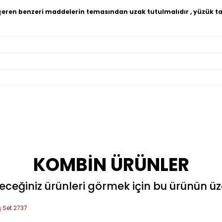
çeren benzeri maddelerin temasından uzak tutulmalıdır , yüzük t
Bu ürüne ilk yorumu siz yapın!
KOMBİN ÜRÜNLER
Yorum Yaz
ceğiniz ürünleri görmek için bu ürünün üzer