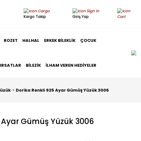
Kargo Takip
Giriş Yap
ROZET
HALHAL
ERKEK BILEKLIK
ÇOCUK
FIRSATLAR
BILEZIK
İLHAM VEREN HEDIYELER
üzük
Dorika Renkli 925 Ayar Gümüş Yüzük 3006
5 Ayar Gümüş Yüzük 3006