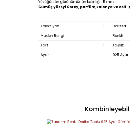
Yüzüğün ön görünümünün kalınlığı : 5 mm.
Gümüş yüzeyi Sprey, parfüm,kolonya ve asit i
Koleksiyon
:
Dorissa
Maden Rengi
:
Renkli
Tarz
:
Taşsız
Ayar
:
925 Ayar
Kombinleyebile