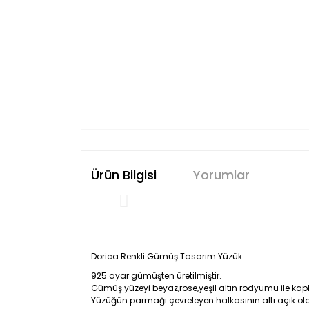
Ürün Bilgisi
Yorumlar
Dorica Renkli Gümüş Tasarım Yüzük
925 ayar gümüşten üretilmiştir.
Gümüş yüzeyi beyaz,rose,yeşil altın rodyumu ile kap
Yüzüğün parmağı çevreleyen halkasının altı açık old