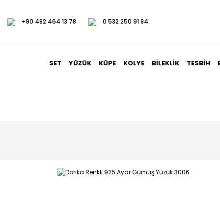
+90 482 464 13 78
0 532 250 91 84
SET
YÜZÜK
KÜPE
KOLYE
BILEKLIK
TESBIH