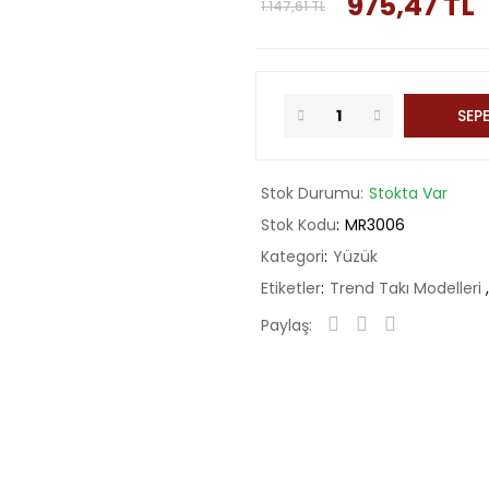
975,47 TL
1.147,61 TL
SEPE
Stok Durumu
Stokta Var
Stok Kodu
MR3006
Kategori
Yüzük
Etiketler
Trend Takı Modelleri
Paylaş: