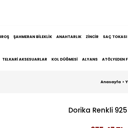
BROŞ
ŞAHMERAN BILEKLIK
ANAHTARLIK
ZINCIR
SAÇ TOKASI
TELKARI AKSESUARLAR
KOL DÜĞMESI
ALYANS
ATÖLYEDEN 
Anasayfa
Y
Dorika Renkli 92