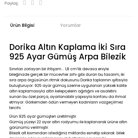
Paylaş:
Ürün Bilgisi
Yorumlar
Dorika Altın Kaplama İki Sıra
925 Ayar Gümüş Arpa Bilezik
Sınırları zorlayan bir ihtişam... 1,8 cm’lik devasa eniyle
bileğinizde gerçek bir mücevher zırhı gibi duran bu tasarım, iki
sıra arpa örgüsünün ritmik dokusunu Dorika toplarının ışıltısıyla
buluşturuyor. 925 ayar gümüş üzerine uygulanan yüksek kalite
altın kaplamasıyla altın kelepçelerin ağırlığını ve asaletini
sunan bu özel parça, ayarlanabilir yapısıyla konforu da ihmal
etmiyor. Görkemden ödün vermeyen kadınların vazgeçilmez
tercihi.
Ürün 925 ayar gümüşten üretilmiştir.
Gümüş yüzeyi 22 ayar altın rodyumu ile kaplanarak ürüne altın
görünümü verilmiştir.
Bilezik alt kısmından istediğiniz miktarda esnetip sıkarak bilek