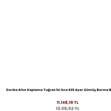
Dorika Altın Kaplama Tuğralı İki Sıra 925 Ayar Gümüş Burma B
11.148,19 TL
13.115,52 TL