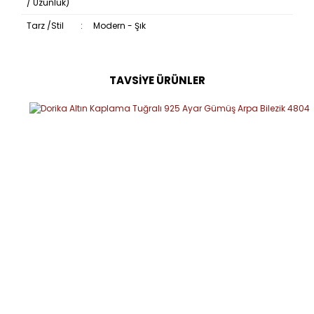
/ Uzunluk)
Tarz /Stil
:
Modern - Şık
TAVSİYE ÜRÜNLER
Bu ürüne ilk yorumu siz yapın!
Yorum Yaz