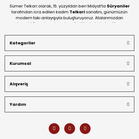
Sümer Telkari olarak, 15. yüzyıldan beri Midyat’ta
Süryaniler
tarafından icra edilen kadim
Telkari
sanatını, günümüzün
modern takı anlayışıyla buluşturuyoruz. Atalarımızdan
devraldığımız bu mirası; kendi atölyelerimizde, dünya
standartlarında
925 ayar gümüş
kalitesiyle üretiyoruz.
Mardin’in tarihi dokusunu yansıtan geleneksel işlemeleri, her
Kategoriler
bütçeye uygun
indirimli gümüş fiyatları
ve
ücretsiz
kargo avantajı
ile kapınıza getiriyoruz. Kendi bünyemizdeki
üretim gücümüzle, hem özel koleksiyonlarımızı hem de
Kurumsal
müşterilerimizin özel siparişlerini benzersiz bir titizlikle
hazırlıyor; köklü geçmişimizi geleceğin takı modasına
güvenle taşıyoruz.
Alışveriş
Yardım