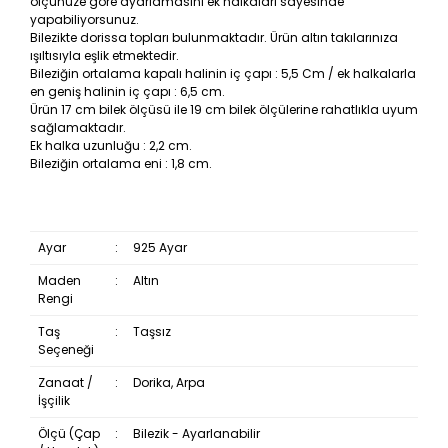
ölçünüze göre ayarlamasını ek halkaları sayesinde
yapabiliyorsunuz.
Bilezikte dorissa topları bulunmaktadır. Ürün altın takılarınıza
ışıltısıyla eşlik etmektedir.
Bileziğin ortalama kapalı halinin iç çapı : 5,5 Cm / ek halkalarla
en geniş halinin iç çapı : 6,5 cm.
Ürün 17 cm bilek ölçüsü ile 19 cm bilek ölçülerine rahatlıkla uyum
sağlamaktadır.
Ek halka uzunluğu : 2,2 cm.
Bileziğin ortalama eni : 1,8 cm.
Ayar
:
925 Ayar
Maden
:
Altın
Rengi
Taş
:
Taşsız
Seçeneği
Zanaat /
:
Dorika, Arpa
İşçilik
Ölçü (Çap
:
Bilezik - Ayarlanabilir