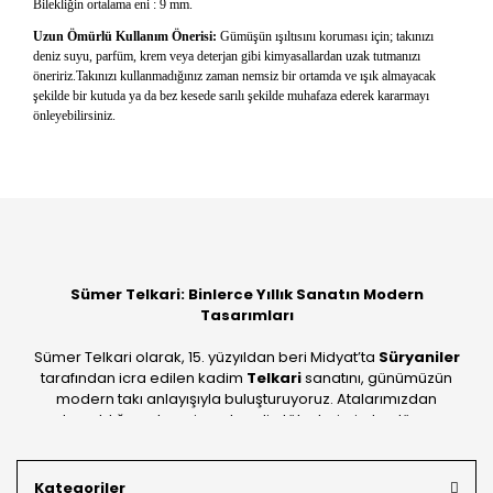
Bilekliğin ortalama eni : 9 mm.
Uzun Ömürlü Kullanım Önerisi:
Gümüşün ışıltısını koruması için; takınızı
deniz suyu, parfüm, krem veya deterjan gibi kimyasallardan uzak tutmanızı
öneririz.Takınızı kullanmadığınız zaman nemsiz bir ortamda ve ışık almayacak
şekilde bir kutuda ya da bez kesede sarılı şekilde muhafaza ederek kararmayı
önleyebilirsiniz.
Bu ürüne ilk yorumu siz yapın!
Yorum Yaz
Sümer Telkari: Binlerce Yıllık Sanatın Modern
Tasarımları
Sümer Telkari olarak, 15. yüzyıldan beri Midyat’ta
Süryaniler
tarafından icra edilen kadim
Telkari
sanatını, günümüzün
modern takı anlayışıyla buluşturuyoruz. Atalarımızdan
devraldığımız bu mirası; kendi atölyelerimizde, dünya
standartlarında
925 ayar gümüş
kalitesiyle üretiyoruz.
Mardin’in tarihi dokusunu yansıtan geleneksel işlemeleri, her
Kategoriler