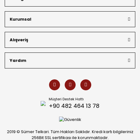
bütçeye uygun
indirimli gümüş fiyatları
ve
ücretsiz
kargo avantajı
ile kapınıza getiriyoruz. Kendi bünyemizdeki
üretim gücümüzle, hem özel koleksiyonlarımızı hem de
Kurumsal
müşterilerimizin özel siparişlerini benzersiz bir titizlikle
hazırlıyor; köklü geçmişimizi geleceğin takı modasına
güvenle taşıyoruz.
Alışveriş
Yardım
Müşteri Destek Hattı
+90 482 464 13 78
2019 © Sümer Telkari. Tüm Hakları Saklıdır. Kredi kartı bilgileriniz
256Bit SSL sertifikası ile korunmaktadır.