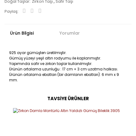
Doğal Taşlar
Zirkon Taşı
,
Safir Taşı
Paylaş:
Ürün Bilgisi
Yorumlar
925 ayar gümüşten üretilmiştir.
Gümüş yüzeyi yeşil altın rodyumu ile kaplanmıştır.
Yapımında safir ve zirkon taşlar kullanılmıştır.
Ürünün ortalama uzunluğu : 17 cm + 3 cm uzatma halkası.
Ürünün ortalama ebatları (bir damlanın ebatları): 6 mm x 9
mm.
TAVSİYE ÜRÜNLER
Bu ürüne ilk yorumu siz yapın!
Yorum Yaz