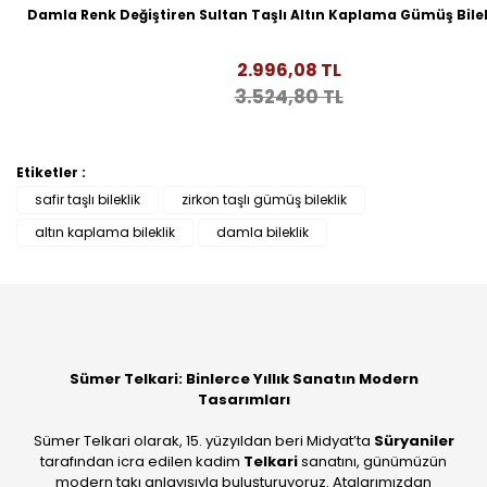
Damla Renk Değiştiren Sultan Taşlı Altın Kaplama Gümüş Bile
2.996,08 TL
3.524,80 TL
Etiketler :
safir taşlı bileklik
zirkon taşlı gümüş bileklik
altın kaplama bileklik
damla bileklik
Sümer Telkari: Binlerce Yıllık Sanatın Modern
Tasarımları
Sümer Telkari olarak, 15. yüzyıldan beri Midyat’ta
Süryaniler
tarafından icra edilen kadim
Telkari
sanatını, günümüzün
modern takı anlayışıyla buluşturuyoruz. Atalarımızdan