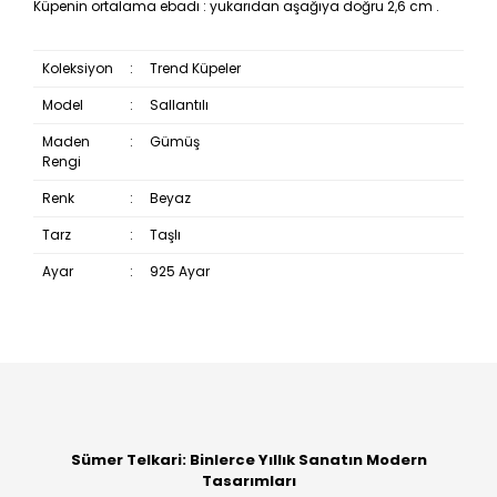
Küpenin ortalama ebadı : yukarıdan aşağıya doğru 2,6 cm .
Koleksiyon
:
Trend Küpeler
Model
:
Sallantılı
Maden
:
Gümüş
Rengi
Renk
:
Beyaz
Tarz
:
Taşlı
Ayar
:
925 Ayar
Bu ürüne ilk yorumu siz yapın!
Yorum Yaz
Sümer Telkari: Binlerce Yıllık Sanatın Modern
Tasarımları