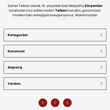
Sümer Telkari olarak, 15. yüzyıldan beri Midyat’ta
Süryaniler
tarafından icra edilen kadim
Telkari
sanatını, günümüzün
modern takı anlayışıyla buluşturuyoruz. Atalarımızdan
devraldığımız bu mirası; kendi atölyelerimizde, dünya
standartlarında
925 ayar gümüş
kalitesiyle üretiyoruz.
Mardin’in tarihi dokusunu yansıtan geleneksel işlemeleri, her
Kategoriler
bütçeye uygun
indirimli gümüş fiyatları
ve
ücretsiz
kargo avantajı
ile kapınıza getiriyoruz. Kendi bünyemizdeki
üretim gücümüzle, hem özel koleksiyonlarımızı hem de
Kurumsal
müşterilerimizin özel siparişlerini benzersiz bir titizlikle
hazırlıyor; köklü geçmişimizi geleceğin takı modasına
güvenle taşıyoruz.
Alışveriş
Yardım