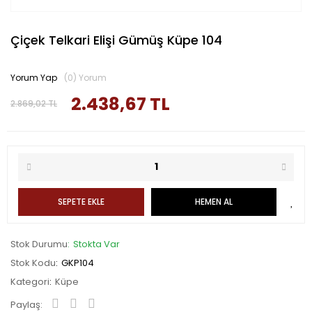
Çiçek Telkari Elişi Gümüş Küpe 104
Yorum Yap
(0) Yorum
2.438,67 TL
2.869,02 TL
SEPETE EKLE
HEMEN AL
Stok Durumu
Stokta Var
Stok Kodu
GKP104
Kategori
Küpe
Paylaş: