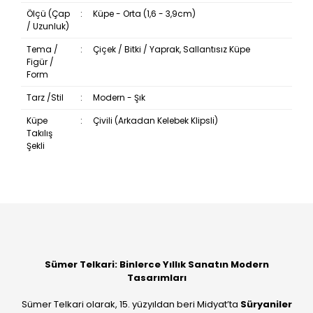
Ölçü (Çap
:
Küpe - Orta (1,6 - 3,9cm)
/ Uzunluk)
Tema /
:
Çiçek / Bitki / Yaprak, Sallantısız Küpe
Figür /
Form
Tarz /Stil
:
Modern - Şık
Küpe
:
Çivili (Arkadan Kelebek Klipsli)
Takılış
Şekli
Bu ürüne ilk yorumu siz yapın!
Yorum Yaz
Sümer Telkari: Binlerce Yıllık Sanatın Modern
Tasarımları
Sümer Telkari olarak, 15. yüzyıldan beri Midyat’ta
Süryaniler