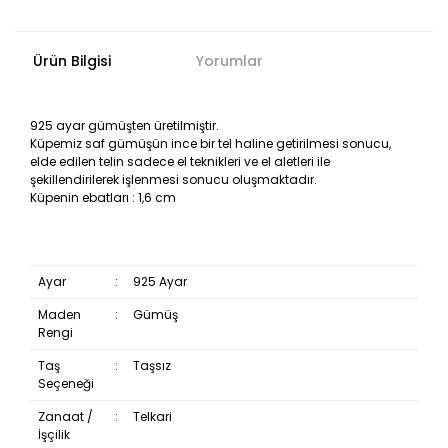
Ürün Bilgisi
Yorumlar
925 ayar gümüşten üretilmiştir.
Küpemiz saf gümüşün ince bir tel haline getirilmesi sonucu,
elde edilen telin sadece el teknikleri ve el aletleri ile
şekillendirilerek işlenmesi sonucu oluşmaktadır.
Küpenin ebatları : 1,6 cm
Ayar
:
925 Ayar
Maden
:
Gümüş
Rengi
Taş
:
Taşsız
Seçeneği
Zanaat /
:
Telkari
İşçilik