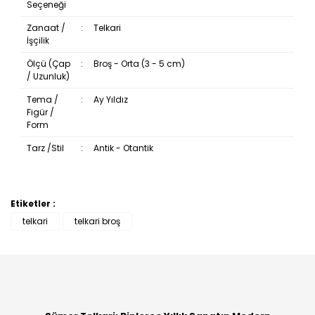
Seçeneği
Zanaat /
:
Telkari
İşçilik
Ölçü (Çap
:
Broş - Orta (3 - 5 cm)
/ Uzunluk)
Tema /
:
Ay Yıldız
Figür /
Form
Tarz /Stil
:
Antik - Otantik
Etiketler :
Bu ürüne ilk yorumu siz yapın!
telkari
telkari broş
Yorum Yaz