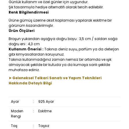
Günlük kullanım ve özel günler için uygundur.
Şık tasarımıyla hediye alternatifi olarak tercih edilebilir.
Renk Bilgilendirmesi
Ürüne gümüş üzerine oksit kaplaması yapılarak eskitme bir
görünüm kazandırılmıştır.
Ürün Ölçüleri
Broşun yukarıdan aşağıya doğru boyu : 3,5 cm / soldan sağa
doğru eni : 4,3 cm
Kullanım Önerisi :
Takınızı deniz suyu, parfüm ya da deterjan
gibi kimyasallardan koruyunuz.
Takınızı kullanmadığınız zaman nemsiz bir ortamda ve ışık
almayacak şekilde bir kutuda ya da kumaşa sarılı şekilde
muhafaza ediniz.
➤ Geleneksel Telkari Sanatı ve Yapım Teknikleri
Hakkında Detaylı Bilgi
Ayar
:
925 Ayar
Maden
:
Eskitme
Rengi
Taş
:
Taşsız